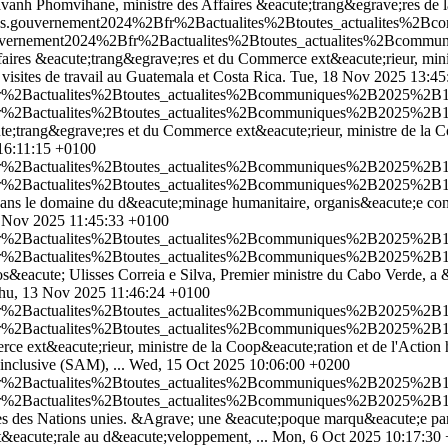
savanh Phomvihane, ministre des Affaires &eacute;trang&egrave;res de
alites.gouvernement2024%2Bfr%2Bactualites%2Btoutes_actualites%
s.gouvernement2024%2Bfr%2Bactualites%2Btoutes_actualites%2Bcom
aires &eacute;trang&egrave;res et du Commerce ext&eacute;rieur, minis
visites de travail au Guatemala et Costa Rica.
Tue, 18 Nov 2025 13:45
2Bfr%2Bactualites%2Btoutes_actualites%2Bcommuniques%2B2025%2B11
2Bfr%2Bactualites%2Btoutes_actualites%2Bcommuniques%2B2025%2B11
te;trang&egrave;res et du Commerce ext&eacute;rieur, ministre de la Co
16:11:15 +0100
2Bfr%2Bactualites%2Btoutes_actualites%2Bcommuniques%2B2025%2B1
2Bfr%2Bactualites%2Btoutes_actualites%2Bcommuniques%2B2025%2B1
n dans le domaine du d&eacute;minage humanitaire, organis&eacute;e con
 Nov 2025 11:45:33 +0100
2Bfr%2Bactualites%2Btoutes_actualites%2Bcommuniques%2B2025%2B10
2Bfr%2Bactualites%2Btoutes_actualites%2Bcommuniques%2B2025%2B10
os&eacute; Ulisses Correia e Silva, Premier ministre du Cabo Verde, a 
hu, 13 Nov 2025 11:46:24 +0100
Bfr%2Bactualites%2Btoutes_actualites%2Bcommuniques%2B2025%2B10-
Bfr%2Bactualites%2Btoutes_actualites%2Bcommuniques%2B2025%2B10-
ce ext&eacute;rieur, ministre de la Coop&eacute;ration et de l'Action 
inclusive (SAM), ...
Wed, 15 Oct 2025 10:06:00 +0200
Bfr%2Bactualites%2Btoutes_actualites%2Bcommuniques%2B2025%2B10-
Bfr%2Bactualites%2Btoutes_actualites%2Bcommuniques%2B2025%2B10-
ces des Nations unies. &Agrave; une &eacute;poque marqu&eacute;e par 
t&eacute;rale au d&eacute;veloppement, ...
Mon, 6 Oct 2025 10:17:30