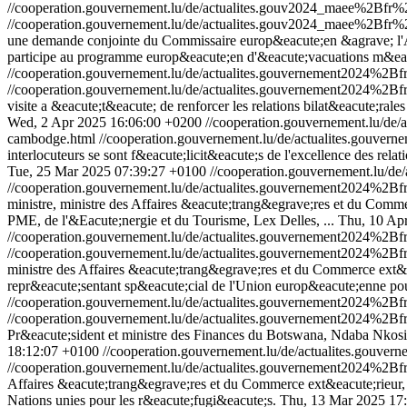
//cooperation.gouvernement.lu/de/actualites.gouv2024_maee%2Bfr
//cooperation.gouvernement.lu/de/actualites.gouv2024_maee%2Bfr
une demande conjointe du Commissaire europ&eacute;en &agrave; l'A
participe au programme europ&eacute;en d'&eacute;vacuations m&ea
//cooperation.gouvernement.lu/de/actualites.gouvernement2024%
//cooperation.gouvernement.lu/de/actualites.gouvernement2024%
visite a &eacute;t&eacute; de renforcer les relations bilat&eacute;r
Wed, 2 Apr 2025 16:06:00 +0200
//cooperation.gouvernement.lu/d
cambodge.html
//cooperation.gouvernement.lu/de/actualites.gou
interlocuteurs se sont f&eacute;licit&eacute;s de l'excellence des re
Tue, 25 Mar 2025 07:39:27 +0100
//cooperation.gouvernement.lu/
//cooperation.gouvernement.lu/de/actualites.gouvernement2024%
ministre, ministre des Affaires &eacute;trang&egrave;res et du Commer
PME, de l'&Eacute;nergie et du Tourisme, Lex Delles, ...
Thu, 10 Ap
//cooperation.gouvernement.lu/de/actualites.gouvernement2024%
//cooperation.gouvernement.lu/de/actualites.gouvernement2024%
ministre des Affaires &eacute;trang&egrave;res et du Commerce ext&ea
repr&eacute;sentant sp&eacute;cial de l'Union europ&eacute;enne pou
//cooperation.gouvernement.lu/de/actualites.gouvernement2024%
//cooperation.gouvernement.lu/de/actualites.gouvernement2024%
Pr&eacute;sident et ministre des Finances du Botswana, Ndaba Nkosina
18:12:07 +0100
//cooperation.gouvernement.lu/de/actualites.go
//cooperation.gouvernement.lu/de/actualites.gouvernement2024%
Affaires &eacute;trang&egrave;res et du Commerce ext&eacute;rieur, 
Nations unies pour les r&eacute;fugi&eacute;s.
Thu, 13 Mar 2025 17