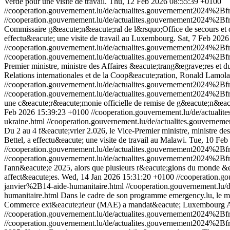
Verde pour une visite de travail.
Thu, 12 Feb 2026 08:55:39 +0100
//cooperation.gouvernement.lu/de/actualites.gouvernement2024%
//cooperation.gouvernement.lu/de/actualites.gouvernement2024%
Commissaire g&eacute;n&eacute;ral de l&rsquo;Office de secours et d
effectu&eacute; une visite de travail au Luxembourg.
Sat, 7 Feb 202
//cooperation.gouvernement.lu/de/actualites.gouvernement2024%
//cooperation.gouvernement.lu/de/actualites.gouvernement2024%
Premier ministre, ministre des Affaires &eacute;trang&egrave;res et 
Relations internationales et de la Coop&eacute;ration, Ronald Lamola
//cooperation.gouvernement.lu/de/actualites.gouvernement2024%
//cooperation.gouvernement.lu/de/actualites.gouvernement2024%
une c&eacute;r&eacute;monie officielle de remise de g&eacute;n&eac
Feb 2026 15:39:23 +0100
//cooperation.gouvernement.lu/de/actua
ukraine.html
//cooperation.gouvernement.lu/de/actualites.gouver
Du 2 au 4 f&eacute;vrier 2.026, le Vice-Premier ministre, ministre d
Bettel, a effectu&eacute; une visite de travail au Malawi.
Tue, 10 Feb
//cooperation.gouvernement.lu/de/actualites.gouvernement2024%
//cooperation.gouvernement.lu/de/actualites.gouvernement2024%
l'ann&eacute;e 2025, alors que plusieurs r&eacute;gions du monde &ea
affect&eacute;es.
Wed, 14 Jan 2026 15:31:20 +0100
//cooperation.
janvier%2B14-aide-humanitaire.html
//cooperation.gouvernement.l
humanitaire.html
Dans le cadre de son programme emergency.lu, le mi
Commerce ext&eacute;rieur (MAE) a mandat&eacute; Luxembourg Air 
//cooperation.gouvernement.lu/de/actualites.gouvernement2024%
//cooperation.gouvernement.lu/de/actualites.gouvernement2024%