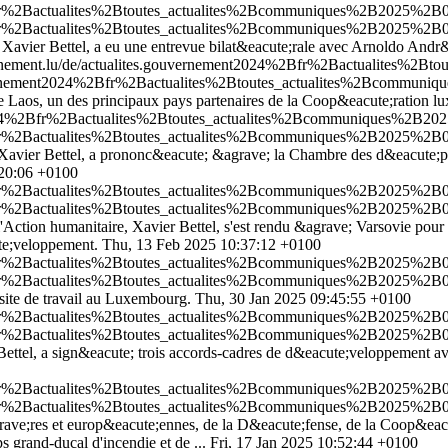
Bfr%2Bactualites%2Btoutes_actualites%2Bcommuniques%2B2025%2B03-
Bfr%2Bactualites%2Btoutes_actualites%2Bcommuniques%2B2025%2B03-
avier Bettel, a eu une entrevue bilat&eacute;rale avec Arnoldo Andr&e
ernement.lu/de/actualites.gouvernement2024%2Bfr%2Bactualites%
ouvernement2024%2Bfr%2Bactualites%2Btoutes_actualites%2Bcommuni
le Laos, un des principaux pays partenaires de la Coop&eacute;ration l
t2024%2Bfr%2Bactualites%2Btoutes_actualites%2Bcommuniques%2B20
2Bfr%2Bactualites%2Btoutes_actualites%2Bcommuniques%2B2025%2B0
Xavier Bettel, a prononc&eacute; &agrave; la Chambre des d&eacute;put
:20:06 +0100
fr%2Bactualites%2Btoutes_actualites%2Bcommuniques%2B2025%2B02-fe
fr%2Bactualites%2Btoutes_actualites%2Bcommuniques%2B2025%2B02-fe
l'Action humanitaire, Xavier Bettel, s'est rendu &agrave; Varsovie pour
te;veloppement.
Thu, 13 Feb 2025 10:37:12 +0100
2Bfr%2Bactualites%2Btoutes_actualites%2Bcommuniques%2B2025%2B02
2Bfr%2Bactualites%2Btoutes_actualites%2Bcommuniques%2B2025%2B02
site de travail au Luxembourg.
Thu, 30 Jan 2025 09:45:55 +0100
Bfr%2Bactualites%2Btoutes_actualites%2Bcommuniques%2B2025%2B01-
Bfr%2Bactualites%2Btoutes_actualites%2Bcommuniques%2B2025%2B01-
 Bettel, a sign&eacute; trois accords-cadres de d&eacute;veloppement 
2Bfr%2Bactualites%2Btoutes_actualites%2Bcommuniques%2B2025%2B01-
2Bfr%2Bactualites%2Btoutes_actualites%2Bcommuniques%2B2025%2B01-
egrave;res et europ&eacute;ennes, de la D&eacute;fense, de la Coop&e
 grand-ducal d'incendie et de ...
Fri, 17 Jan 2025 10:52:44 +0100