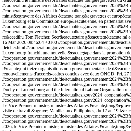
re&ccedil;u le ministre des Affaires &eacute;trang&egrave;res du Gu
//cooperation.gouvernement.lu/de/actualites.gouvernement2024%
//cooperation.gouvernement.lu/de/actualites.gouvernement2024%
minist&egrave;re des Affaires &eacute;trang&egrave;res et europ&e
Luxembourg et la Commission europ&eacute;enne, en partenariat avec
//cooperation.gouvernement.lu/de/actualites.gouvernement2024%
//cooperation.gouvernement.lu/de/actualites.gouvernement2024%
re&ccedil;u Tom Fletcher, Secr&eacute;taire g&eacute;n&eacute;ral ad
16 Mar 2026 08:46:04 +0100
//cooperation.gouvernement.lu/de/a
fletcher.html
//cooperation.gouvernement.lu/de/actualites.gouver
Luxembourg franchit une nouvelle &eacute;tape dans la promotion de
//cooperation.gouvernement.lu/de/actualites.gouvernement2024
//cooperation.gouvernement.lu/de/actualites.gouvernement2024
r&eacute;uni treize organisations non gouvernementales de d&eacute
renouvellements d'accords-cadres conclus avec deux ONGD.
Fri, 27
//cooperation.gouvernement.lu/de/actualites.gouvernement2024%
//cooperation.gouvernement.lu/de/actualites.gouvernement2024%
Duchy of Luxembourg and the International Labour Organization rene
//cooperation.gouvernement.lu/de/actualites.gouv2024_cooperatio
//cooperation.gouvernement.lu/de/actualites.gouv2024_cooperatio
Le Vice-Premier ministre, ministre des Affaires &eacute;trang&egrave
visite de travail &agrave; Manille, aux Philippines, du 17 au 19 f&eac
//cooperation.gouvernement.lu/de/actualites.gouvernement2024%2
//cooperation.gouvernement.lu/de/actualites.gouvernement2024%2
2026, le Vice-Premier ministre, ministre des Affaires &eacute;trang&e