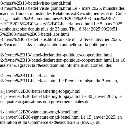
mars%2B13-bettel-visite-grandi.html
mars%2B13-bettel-visite-grandi.html
Le 7 mars 2025, ministre des
acute; Tinoco, ministre des Relations ext&eacute;rieures et du Culte
2Btoutes_actualites%2Bcommuniques%2B2025%2B03-mars%2B07-
ques%2B2025%2B03-mars%2B07-bettel-tinoco.html
Le 5 mars 2025
uxembourgeoise depuis plus de 25 ans.
Thu, 6 Mar 2025 09:20:51
25%2B03-mars%2B05-bettel-laos.html
3-mars%2B05-bettel-laos.html
En date du 12 f&eacute;vrier 2025,
&eacute;s la d&eacute;claration annuelle sur la politique de
vrier%2B13-bettel-declaration-politique-cooperation.html
vrier%2B13-bettel-declaration-politique-cooperation.html
Les 10
 assister &agrave; la r&eacute;union informelle du Conseil des
-fevrier%2B11-bettel-cae.html
-fevrier%2B11-bettel-cae.html
Le Premier ministre du Bhoutan,
janvier%2B30-bettel-tshering-tobgay.html
janvier%2B30-bettel-tshering-tobgay.html
Le 30 janvier 2025, le
avec quatre organisations non gouvernementales de
janvier%2B30-signature-ongd-bettel.html
janvier%2B30-signature-ongd-bettel.html
Le 15 janvier 2025, en
acute;ration et du Commerce ext&eacute;rieur (MAE), du