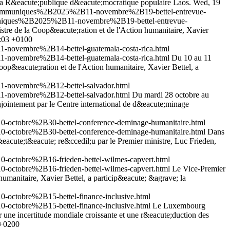
 la R&eacute;publique d&eacute;mocratique populaire Laos.
Wed, 19
2Bcommuniques%2B2025%2B11-novembre%2B19-bettel-entrevue-
muniques%2B2025%2B11-novembre%2B19-bettel-entrevue-
tre de la Coop&eacute;ration et de l'Action humanitaire, Xavier
:03 +0100
-novembre%2B14-bettel-guatemala-costa-rica.html
-novembre%2B14-bettel-guatemala-costa-rica.html
Du 10 au 11
op&eacute;ration et de l'Action humanitaire, Xavier Bettel, a
1-novembre%2B12-bettel-salvador.html
1-novembre%2B12-bettel-salvador.html
Du mardi 28 octobre au
jointement par le Centre international de d&eacute;minage
-octobre%2B30-bettel-conference-deminage-humanitaire.html
-octobre%2B30-bettel-conference-deminage-humanitaire.html
Dans
&eacute;t&eacute; re&ccedil;u par le Premier ministre, Luc Frieden,
octobre%2B16-frieden-bettel-wilmes-capvert.html
octobre%2B16-frieden-bettel-wilmes-capvert.html
Le Vice-Premier
humanitaire, Xavier Bettel, a particip&eacute; &agrave; la
octobre%2B15-bettel-finance-inclusive.html
octobre%2B15-bettel-finance-inclusive.html
Le Luxembourg
une incertitude mondiale croissante et une r&eacute;duction des
 +0200