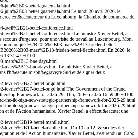
0200
-juin%2B03-bettel-guatemala.html
-juin%2B03-bettel-guatemala.html
Le lundi 20 avril 2026, le
ommerce ext&eacute;rieur du Luxembourg, la Chambre de commerce du
-avril%2B21-bettel-conference.html
-avril%2B21-bettel-conference.html
Le ministre Xavier Bettel, a
s secours d'urgence, pour une visite de travail au Luxembourg.
Mon,
s%2Bcommuniques%2B2026%2B03-mars%2B13-frieden-bettel-
B2026%2B03-mars%2B13-frieden-bettel-fletcher.html
En 2026, le
26 13:31:47 +0100
03-mars%2B13-bne-days.html
03-mars%2B13-bne-days.html
Le ministre Xavier Bettel, a
ans l'h&eacute;misph&egrave;re Sud et de signer deux
-fevrier%2B27-bettel-ongd.html
-fevrier%2B27-bettel-ongd.html
The Government of the Grand
rtnership Framework for 2026-29.
Thu, 26 Feb 2026 16:59:00 +0100
he-ilo-sign-new-strategic-partnership-framework-for-2026-29.html
he-ilo-sign-new-strategic-partnership-framework-for-2026-29.html
n et de l'Action humanitaire, Xavier Bettel, a effectu&eacute; une
fevrier%2B19-bettel-manille.html
fevrier%2B19-bettel-manille.html
Du 10 au 12 f&eacute;vrier
ration et de l'Action humanitaire, Xavier Bettel, s'est rendu au Cabo