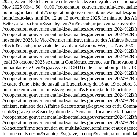
2025, Xavier Bettel a eu une entrevue bilat&eacute;rale avec Thong
Nov 2025 09:41:50 +0100
//cooperation.gouvernement.lu/de/actu
homologue-laos.html
//cooperation.gouvernement.lu/de/actualite
homologue-laos.html
Du 12 au 13 novembre 2025, le ministre des Aff
Bettel, a fait sa tourn&eacute;e en Am&eacute;rique centrale avec des 
//cooperation.gouvernement.lu/de/actualites.gouvernement2024%
//cooperation.gouvernement.lu/de/actualites.gouvernement2024%
novembre 2025, le Vice-Premier ministre, ministre des Affaires &eacu
effectu&eacute; une visite de travail au Salvador.
Wed, 12 Nov 2025 
//cooperation.gouvernement.lu/de/actualites.gouvernement2024%
//cooperation.gouvernement.lu/de/actualites.gouvernement2024%
jeudi 30 octobre 2025 se tient la Conf&eacute;rence sur l'innovatio
humanitaire de Gen&egrave;ve (GICHD) et le Luxembourg.
Thu, 13
//cooperation.gouvernement.lu/de/actualites.gouvernement2024%
//cooperation.gouvernement.lu/de/actualites.gouvernement2024%
le cadre d'une visite de travail au Luxembourg du 16 au 19 octobre, J
pour une entrevue au minist&egrave;re d'&Eacute;tat le 16 octobre.
T
//cooperation.gouvernement.lu/de/actualites.gouvernement2024%2
//cooperation.gouvernement.lu/de/actualites.gouvernement2024%2
ministre, ministre des Affaires &eacute;trang&egrave;res et du Commer
septi&egrave;me &eacute;dition de la Semaine africaine de la finance 
//cooperation.gouvernement.lu/de/actualites.gouvernement2024%2
//cooperation.gouvernement.lu/de/actualites.gouvernement2024%2
r&eacute;affirme son soutien au multilat&eacute;ralisme et aux agen
financements destin&eacute;s &agrave; la coop&eacute;ration multila