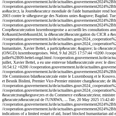
//cooperation.gouvernement.lu/de/actualites.gouvernement2024%
//cooperation.gouvernement.lu/de/actualites.gouvernement2024%
ao&ucirc;t, la Journ&eacute;e mondiale de l'aide humanitaire rend hom
2003 contre le si&egrave;ge des Nations unies &agrave; Bagdad.
Tue
//cooperation.gouvernement.lu/de/actualites.gouvernement2024%
//cooperation.gouvernement.lu/de/actualites.gouvernement2024%
Coop&eacute;ration luxembourgeoise a accueilli les consultations an
Kr&auml;henb&uuml;hl, la d&eacute;l&eacute;gation du CICR a &eacu
//cooperation.gouvernement.lu/de/actualites.gouv2024_cooperati
//cooperation.gouvernement.lu/de/actualites.gouv2024_cooperati
humanitaire, Xavier Bettel, a particip&eacute; &agrave; la c&eacute
(ONGD) luxembourgeoises.
Wed, 9 Jul 2025 17:57:44 +0200
//coop
juillet%2B09-bettel-ongd.html
//cooperation.gouvernement.lu/de/a
juillet, Xavier Bettel, a eu une entrevue bilat&eacute;rale avec le 
16:54:12 +0200
//cooperation.gouvernement.lu/de/actualites.gou
//cooperation.gouvernement.lu/de/actualites.gouvernement2024%2
10e Commission bilat&eacute;rale entre le Luxembourg et le Kosovo. 
et Besnik Bislimi, Premier Vice-Premier ministre charg&eacute; de l&
//cooperation.gouvernement.lu/de/actualites.gouv2024_cooperati
//cooperation.gouvernement.lu/de/actualites.gouv2024_cooperati
&eacute;trang&egrave;res et du Commerce ext&eacute;rieur, ministre d
g&eacute;n&eacute;ral de l'UNRWA, ...
Tue, 20 May 2025 15:42:40
//cooperation.gouvernement.lu/de/actualites.gouvernement2024%
//cooperation.gouvernement.lu/de/actualites.gouvernement2024%
indications of a limited restart of aid, Israel blocked humanitarian a