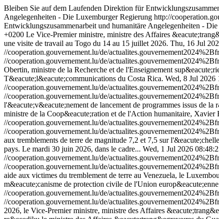
Bleiben Sie auf dem Laufenden Direktion für Entwicklungszusamme
Angelegenheiten - Die Luxemburger Regierung
http://cooperation.g
Entwicklungszusammenarbeit und humanitäre Angelegenheiten - Di
+0200
Le Vice-Premier ministre, ministre des Affaires &eacute;trang
une visite de travail au Togo du 14 au 15 juillet 2026.
Thu, 16 Jul 20
//cooperation.gouvernement.lu/de/actualites.gouvernement2024%2
//cooperation.gouvernement.lu/de/actualites.gouvernement2024%2
Obertin, ministre de la Recherche et de l'Enseignement sup&eacute;rieu
T&eacute;l&eacute;communications du Costa Rica.
Wed, 8 Jul 2026
//cooperation.gouvernement.lu/de/actualites.gouvernement2024%2
//cooperation.gouvernement.lu/de/actualites.gouvernement2024%2
l'&eacute;v&eacute;nement de lancement de programmes issus de la 
ministre de la Coop&eacute;ration et de l'Action humanitaire, Xavier B
//cooperation.gouvernement.lu/de/actualites.gouvernement2024%2
//cooperation.gouvernement.lu/de/actualites.gouvernement2024%2
aux tremblements de terre de magnitude 7,2 et 7,5 sur l'&eacute;chel
pays. Le mardi 30 juin 2026, dans le cadre...
Wed, 1 Jul 2026 08:48:
//cooperation.gouvernement.lu/de/actualites.gouvernement2024%
//cooperation.gouvernement.lu/de/actualites.gouvernement2024%
aide aux victimes du tremblement de terre au Venezuela, le Luxembour
m&eacute;canisme de protection civile de l'Union europ&eacute;en
//cooperation.gouvernement.lu/de/actualites.gouvernement2024%2
//cooperation.gouvernement.lu/de/actualites.gouvernement2024%2
2026, le Vice-Premier ministre, ministre des Affaires &eacute;trang&