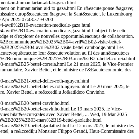
nt-on-humanitarian-aid-to-gaza.html
nt-on-humanitarian-aid-to-gaza.html
En r&eacute;ponse &agrave;
missaire europ&eacute;en &agrave; la Sant&eacute;, le Luxembourg
0 Apr 2025 07:43:37 +0200
-avril%2B10-evacuation-medicale-gaza.html
-avril%2B10-evacuation-medicale-gaza.html
L'objectif de cette
dge et d'explorer de nouvelles opportunit&eacute;s de collaboration.
ites%2Bcommuniques%2B2025%2B04-avril%2B02-visite-bettel-
es%2B2025%2B04-avril%2B02-visite-bettel-cambodge.html
Les
eacute;voqu&eacute; leur &eacute;volution au fil des ann&eacute;es.
lites%2Bcommuniques%2B2025%2B03-mars%2B25-bettel-correia.html
-mars%2B25-bettel-correia.html
Le 21 mars 2025, le Vice-Premier
umanitaire, Xavier Bettel, et le ministre de l'&Eacute;conomie, des
-mars%2B21-bettel-delles-roth-nguyen.html
-mars%2B21-bettel-delles-roth-nguyen.html
Le 20 mars 2025, le
re, Xavier Bettel, a re&ccedil;u Jo&atilde;o Cravinho,
3-mars%2B20-bettel-cravinho.html
3-mars%2B20-bettel-cravinho.html
Le 19 mars 2025, le Vice-
es bilat&eacute;rales avec Xavier Bettel, ...
Wed, 19 Mar 2025
ues%2B2025%2B03-mars%2B19-bettel-gaolathe.html
-mars%2B19-bettel-gaolathe.html
Le 12 mars 2025, le ministre des
Bettel, a re&ccedil;u Monsieur Filippo Grandi, Haut-Commissaire des