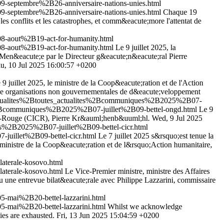
-septembre%2B26-anniversaire-nations-unies.html
-septembre%2B26-anniversaire-nations-unies.html
Chaque 19
s conflits et les catastrophes, et comm&eacute;more l'attentat de
8-aout%2B19-act-for-humanity.html
8-aout%2B19-act-for-humanity.html
Le 9 juillet 2025, la
 Men&eacute;e par le Directeur g&eacute;n&eacute;ral Pierre
u, 10 Jul 2025 16:00:57 +0200
 9 juillet 2025, le ministre de la Coop&eacute;ration et de l'Action
eize organisations non gouvernementales de d&eacute;veloppement
actualites%2Btoutes_actualites%2Bcommuniques%2B2025%2B07-
s%2Bcommuniques%2B2025%2B07-juillet%2B09-bettel-ongd.html
Le 9
Croix-Rouge (CICR), Pierre Kr&auml;henb&uuml;hl.
Wed, 9 Jul 2025
s%2B2025%2B07-juillet%2B09-bettel-cicr.html
uillet%2B09-bettel-cicr.html
Le 7 juillet 2025 s&rsquo;est tenue la
ministre de la Coop&eacute;ration et de l&rsquo;Action humanitaire,
aterale-kosovo.html
aterale-kosovo.html
Le Vice-Premier ministre, ministre des Affaires
u une entrevue bilat&eacute;rale avec Philippe Lazzarini, commissaire
-mai%2B20-bettel-lazzarini.html
-mai%2B20-bettel-lazzarini.html
Whilst we acknowledge
ies are exhausted.
Fri, 13 Jun 2025 15:04:59 +0200