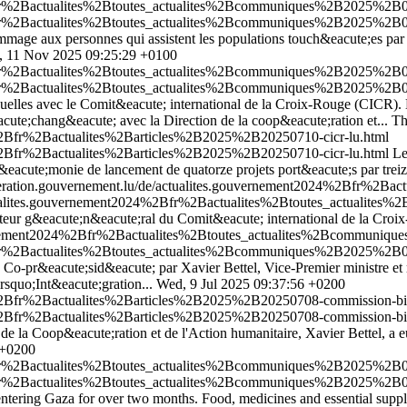
2Bfr%2Bactualites%2Btoutes_actualites%2Bcommuniques%2B2025%2B09
2Bfr%2Bactualites%2Btoutes_actualites%2Bcommuniques%2B2025%2B09
mage aux personnes qui assistent les populations touch&eacute;es par le
, 11 Nov 2025 09:25:29 +0100
2Bfr%2Bactualites%2Btoutes_actualites%2Bcommuniques%2B2025%2B0
2Bfr%2Bactualites%2Btoutes_actualites%2Bcommuniques%2B2025%2B0
nuelles avec le Comit&eacute; international de la Croix-Rouge (CICR).
te;chang&eacute; avec la Direction de la coop&eacute;ration et...
Th
on%2Bfr%2Bactualites%2Barticles%2B2025%2B20250710-cicr-lu.html
on%2Bfr%2Bactualites%2Barticles%2B2025%2B20250710-cicr-lu.html
Le
;r&eacute;monie de lancement de quatorze projets port&eacute;s par tr
eration.gouvernement.lu/de/actualites.gouvernement2024%2Bfr%2B
ctualites.gouvernement2024%2Bfr%2Bactualites%2Btoutes_actualite
directeur g&eacute;n&eacute;ral du Comit&eacute; international de la 
vernement2024%2Bfr%2Bactualites%2Btoutes_actualites%2Bcommunique
Bfr%2Bactualites%2Btoutes_actualites%2Bcommuniques%2B2025%2B07-j
Co-pr&eacute;sid&eacute; par Xavier Bettel, Vice-Premier ministre et 
rsquo;Int&eacute;gration...
Wed, 9 Jul 2025 09:37:56 +0200
on%2Bfr%2Bactualites%2Barticles%2B2025%2B20250708-commission-bil
on%2Bfr%2Bactualites%2Barticles%2B2025%2B20250708-commission-bil
e la Coop&eacute;ration et de l'Action humanitaire, Xavier Bettel, a e
 +0200
2Bfr%2Bactualites%2Btoutes_actualites%2Bcommuniques%2B2025%2B05
2Bfr%2Bactualites%2Btoutes_actualites%2Bcommuniques%2B2025%2B05
id entering Gaza for over two months. Food, medicines and essential suppl