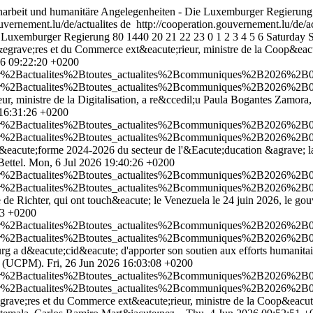
narbeit und humanitäre Angelegenheiten - Die Luxemburger Regierung
ouvernement.lu/de/actualites
de
http://cooperation.gouvernement.lu/de/a
e Luxemburger Regierung
80
1440
20
21
22
23
0
1
2
3
4
5
6
Saturday
&egrave;res et du Commerce ext&eacute;rieur, ministre de la Coop&eacute
26 09:22:20 +0200
Bfr%2Bactualites%2Btoutes_actualites%2Bcommuniques%2B2026%2B07-
Bfr%2Bactualites%2Btoutes_actualites%2Bcommuniques%2B2026%2B07-
r, ministre de la Digitalisation, a re&ccedil;u Paula Bogantes Zamora, 
 16:31:26 +0200
Bfr%2Bactualites%2Btoutes_actualites%2Bcommuniques%2B2026%2B07-
Bfr%2Bactualites%2Btoutes_actualites%2Bcommuniques%2B2026%2B07-
r&eacute;forme 2024-2026 du secteur de l'&Eacute;ducation &agrave;
ettel.
Mon, 6 Jul 2026 19:40:26 +0200
Bfr%2Bactualites%2Btoutes_actualites%2Bcommuniques%2B2026%2B07-j
Bfr%2Bactualites%2Btoutes_actualites%2Bcommuniques%2B2026%2B07-j
le de Richter, qui ont touch&eacute; le Venezuela le 24 juin 2026, le
23 +0200
2Bfr%2Bactualites%2Btoutes_actualites%2Bcommuniques%2B2026%2B06-
2Bfr%2Bactualites%2Btoutes_actualites%2Bcommuniques%2B2026%2B06-
g a d&eacute;cid&eacute; d'apporter son soutien aux efforts humanitair
ne (UCPM).
Fri, 26 Jun 2026 16:03:08 +0200
Bfr%2Bactualites%2Btoutes_actualites%2Bcommuniques%2B2026%2B06-
Bfr%2Bactualites%2Btoutes_actualites%2Bcommuniques%2B2026%2B06-
egrave;res et du Commerce ext&eacute;rieur, ministre de la Coop&eacute