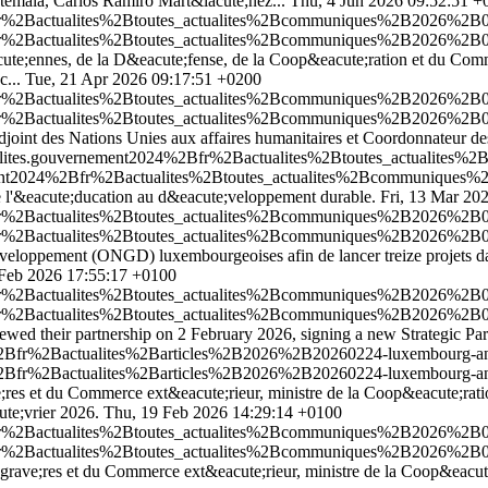
atemala, Carlos Ramiro Mart&iacute;nez...
Thu, 4 Jun 2026 09:52:51 +
2Bfr%2Bactualites%2Btoutes_actualites%2Bcommuniques%2B2026%2B06
2Bfr%2Bactualites%2Btoutes_actualites%2Bcommuniques%2B2026%2B06
acute;ennes, de la D&eacute;fense, de la Coop&eacute;ration et du C
...
Tue, 21 Apr 2026 09:17:51 +0200
2Bfr%2Bactualites%2Btoutes_actualites%2Bcommuniques%2B2026%2B04
2Bfr%2Bactualites%2Btoutes_actualites%2Bcommuniques%2B2026%2B04
joint des Nations Unies aux affaires humanitaires et Coordonnateur de
ctualites.gouvernement2024%2Bfr%2Bactualites%2Btoutes_actualite
nement2024%2Bfr%2Bactualites%2Btoutes_actualites%2Bcommuniques%2
 l'&eacute;ducation au d&eacute;veloppement durable.
Fri, 13 Mar 20
%2Bfr%2Bactualites%2Btoutes_actualites%2Bcommuniques%2B2026%2B
%2Bfr%2Bactualites%2Btoutes_actualites%2Bcommuniques%2B2026%2B
;veloppement (ONGD) luxembourgeoises afin de lancer treize projets d
 Feb 2026 17:55:17 +0100
2Bfr%2Bactualites%2Btoutes_actualites%2Bcommuniques%2B2026%2B02
2Bfr%2Bactualites%2Btoutes_actualites%2Bcommuniques%2B2026%2B02
wed their partnership on 2 February 2026, signing a new Strategic Pa
n%2Bfr%2Bactualites%2Barticles%2B2026%2B20260224-luxembourg-and-t
n%2Bfr%2Bactualites%2Barticles%2B2026%2B20260224-luxembourg-and-t
;res et du Commerce ext&eacute;rieur, ministre de la Coop&eacute;ratio
ute;vrier 2026.
Thu, 19 Feb 2026 14:29:14 +0100
Bfr%2Bactualites%2Btoutes_actualites%2Bcommuniques%2B2026%2B02-
Bfr%2Bactualites%2Btoutes_actualites%2Bcommuniques%2B2026%2B02-
grave;res et du Commerce ext&eacute;rieur, ministre de la Coop&eacute;