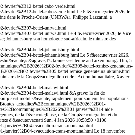
-fevrier%2B12-bettel-cabo-verde.html
-fevrier%2B12-bettel-cabo-verde.html
Le 6 f&eacute;vrier 2026, le
tine dans le Proche-Orient (UNRWA), Philippe Lazzarini, a
-fevrier%2B07-bettel-unrwa.html
-fevrier%2B07-bettel-unrwa.html
Le 4 f&eacute;vrier 2026, le Vice-
ve; Johannesburg son homologue sud-africain, le ministre des
fevrier%2B04-bettel-johannisburg.html
fevrier%2B04-bettel-johannisburg.html
Le 5 f&eacute;vrier 2026,
estin&eacute;s &agrave; l'Ukraine s'est tenue au Luxembourg.
Thu, 5
communiques%2B2026%2B02-fevrier%2B05-bettel-remise-generateurs-
B2026%2B02-fevrier%2B05-bettel-remise-generateurs-ukraine.html
ministre de la Coop&eacute;ration et de l'Action humanitaire, Xavier
-fevrier%2B04-bettel-malawi.html
-fevrier%2B04-bettel-malawi.html
&Agrave; la fin de
ourg s'est mobilis&eacute; rapidement pour soutenir les populations
es%2Btoutes_actualites%2Bcommuniques%2B2026%2B01-
tualites%2Bcommuniques%2B2026%2B01-janvier%2B14-aide-
;ennes, de la D&eacute;fense, de la Coop&eacute;ration et du
te;s d'&eacute;vacuati
Sun, 4 Jan 2026 10:58:50 +0100
1-janvier%2B04-evacuation-crans-montana.html
1-janvier%2B04-evacuation-crans-montana.html
Le 18 novembre