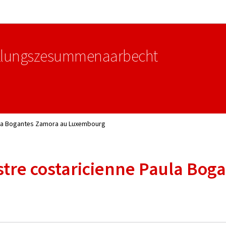
Bei den Haaptmenü goen
Bei den Inhalt goen
écklungszesummenaarbecht
n
Paula Bogantes Zamora au Luxembourg
nistre costaricienne Paula Bo