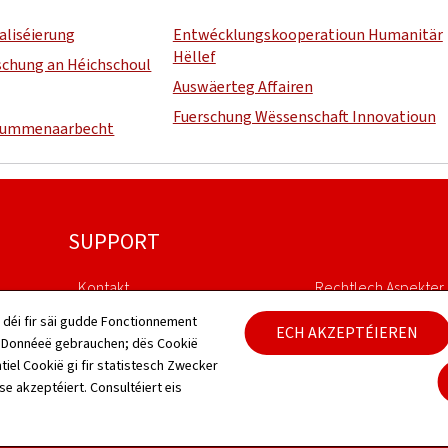
taliséierung
Entwécklungskooperatioun Humanitär
Hëllef
rschung an Héichschoul
Auswäerteg Affairen
Fuerschung Wëssenschaft Innovatioun
summenaarbecht
SUPPORT
Kontakt
Rechtlech Aspekter
 déi fir säi gudde Fonctionnement
ECH AKZEPTÉIEREN
Sitemap
Accessibilitéitserklä
h Donnéeë gebrauchen; dës Cookië
tiel Cookië gi fir statistesch Zwecker
Iwwert dës Websäit
Gestioun vu Cookien
 se akzeptéiert. Consultéiert eis