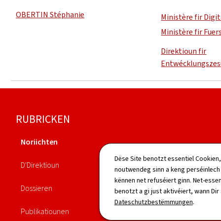
OBERTIN Stéphanie
Ministère fir Digi
Ministère fir Fue
Direktioun fir
Entwécklungsze
Fousszeil
RUBRICKEN
Noriichten
Agenda
Dëse Site benotzt essentiel Cookien,
D'Direktioun
noutwendeg sinn a keng perséinlec
Legislatioun
kënnen net refuséiert ginn. Net-essen
Dossieren
benotzt a gi just aktivéiert, wann Dir
Annuaire
Dateschutzbestëmmungen
.
Publikatiounen