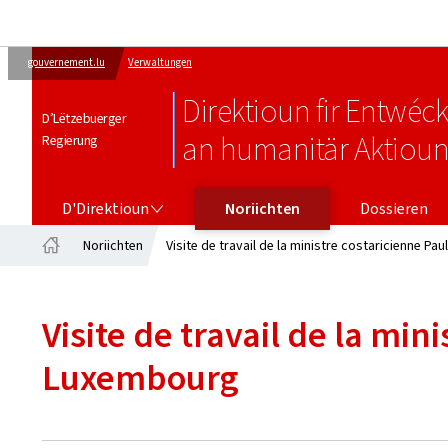
gouvernement.lu
Verwaltungen
Direktioun fir Entw
D’Lëtzebuerger
an humanitär Aktiou
Regierung
D'DIREKTIOUN
D'Direktioun
Noriichten
Dossieren
Noriichten
Visite de travail de la ministre costaricienne 
Startsäit
Visite de travail de la mi
Luxembourg