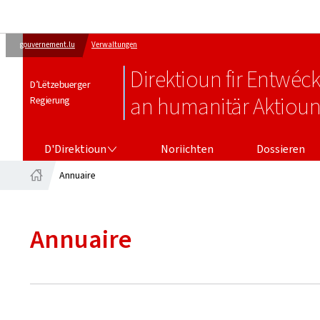
gouvernement.lu
Verwaltungen
Direktioun fir Entw
D’Lëtzebuerger
an humanitär Aktiou
Regierung
D'DIREKTIOUN
D'Direktioun
Noriichten
Dossieren
Annuaire
Startsäit
Annuaire