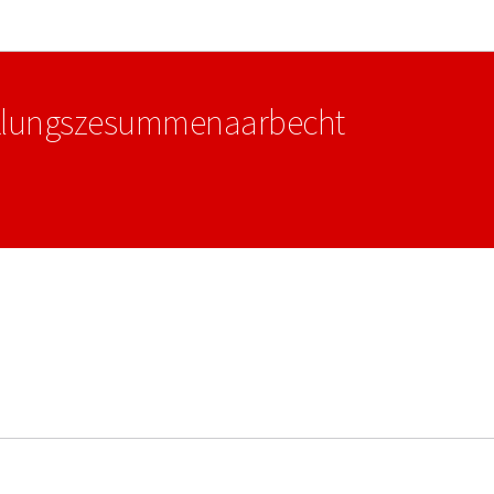
Bei den Haaptmenü goen
Bei den Inhalt goen
écklungszesummenaarbecht
n