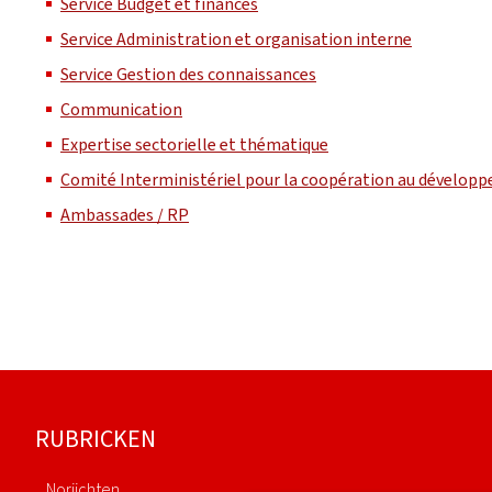
Service Budget et finances
Service Administration et organisation interne
Service Gestion des connaissances
Communication
Expertise sectorielle et thématique
Comité Interministériel pour la coopération au dévelop
Ambassades / RP
Fousszeil
RUBRICKEN
Noriichten