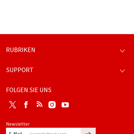
RUBRIKEN
Footer
RUBRI
SUPPORT
SUPP
FOLGEN SIE UNS
Twitter
Facebook
RSS
Instagram
Youtube
Newsletter
🡒
E-Mail