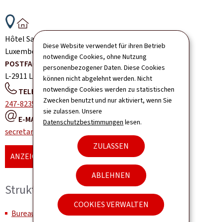
ADRESSE:
Hôtel Saint Augustin 6, rue de la Congrégation
L-1352
Diese Website verwendet für ihren Betrieb
Luxembourg
Luxembourg
notwendige Cookies, ohne Nutzung
POSTFACH:
personenbezogener Daten. Diese Cookies
L-2911
Luxembourg
Luxembourg
können nicht abgelehnt werden. Nicht
notwendige Cookies werden zu statistischen
TELEFON:
Zwecken benutzt und nur aktiviert, wenn Sie
247-82351
sie zulassen. Unsere
E-MAIL:
Datenschutzbestimmungen
lesen.
secretariat.d5@mae.etat.lu
ZULASSEN
ANZEIGE DER KARTE
ABLEHNEN
Struktur und Organisation
COOKIES VERWALTEN
Bureau du Ministre