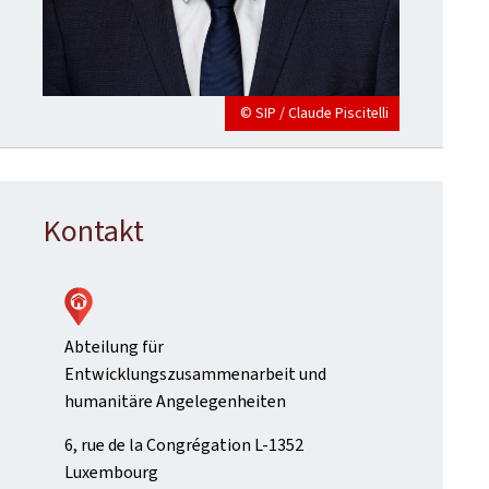
© SIP / Claude Piscitelli
Kontakt
Abteilung für
Entwicklungszusammenarbeit und
humanitäre Angelegenheiten
ADRESSE:
6, rue de la Congrégation
L-1352
Luxembourg