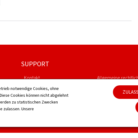
SUPPORT
Kontakt
Allgemeine rechtlic
etrieb notwendige Cookies, ohne
ZULAS
Sitemap
Barrierefreiheit
iese Cookies können nicht abgelehnt
erden zu statistischen Zwecken
Informationen zur Webseite
Verwaltung der Coo
ie zulassen. Unsere