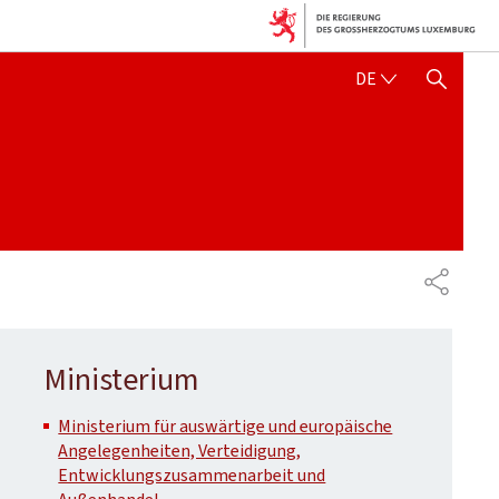
DEUTSCH
DE
SUCHFLED ANZEIGEN / SC
TEILEN
Ministerium
Ministerium für auswärtige und europäische
Angelegenheiten, Verteidigung,
Entwicklungszusammenarbeit und