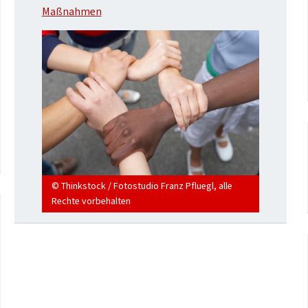
Maßnahmen
© Thinkstock / Fotostudio Franz Pfluegl, alle
Rechte vorbehalten