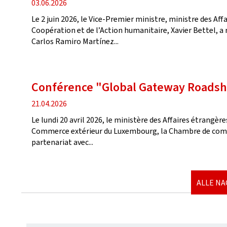
Veröffentlichung
03.06.2026
Le 2 juin 2026, le Vice-Premier ministre, ministre des Af
Coopération et de l’Action humanitaire, Xavier Bettel, a
Carlos Ramiro Martínez...
Conférence "Global Gateway Road
Veröffentlichung
21.04.2026
Le lundi 20 avril 2026, le ministère des Affaires étrangèr
Commerce extérieur du Luxembourg, la Chambre de com
partenariat avec...
ALLE N