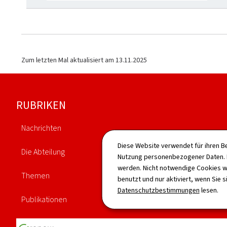
Zum letzten Mal aktualisiert am
13.11.2025
Footer
RUBRIKEN
Nachrichten
Agenda
Diese Website verwendet für ihren B
Die Abteilung
Nutzung personenbezogener Daten. D
Gesetzgebung
werden. Nicht notwendige Cookies w
Themen
benutzt und nur aktiviert, wenn Sie s
Verzeichnis
Datenschutzbestimmungen
lesen.
Publikationen