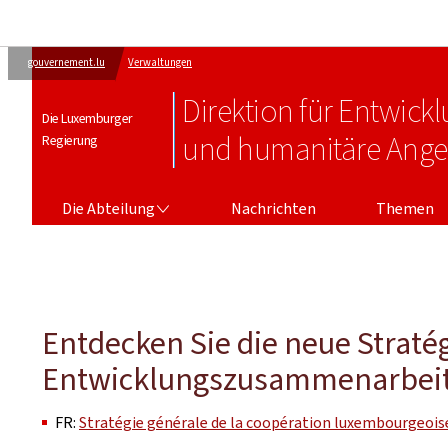
gouvernement.lu
Verwaltungen
Direktion für Entwic
Die Luxemburger
und humanitäre Ange
Regierung
DIE ABTEILUNG
Die Abteilung
Nachrichten
Themen
Entdecken Sie die neue Straté
Entwicklungszusammenarbeit
FR:
Stratégie générale de la coopération luxembourgeoise 