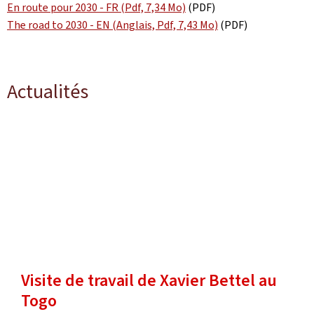
En route pour 2030 - FR (Pdf, 7,34 Mo)
(PDF)
The road to 2030 - EN (Anglais, Pdf, 7,43 Mo)
(PDF)
Actualités
Visite de travail de Xavier Bettel au
Togo