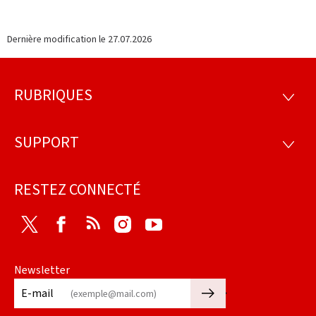
Dernière modification le
27.07.2026
RUBRIQUES
Pied
RUBRI
de
SUPPORT
SUPP
page
RESTEZ CONNECTÉ
Twitter
Facebook
RSS
Instagram
Youtube
Newsletter
🡒
E-mail