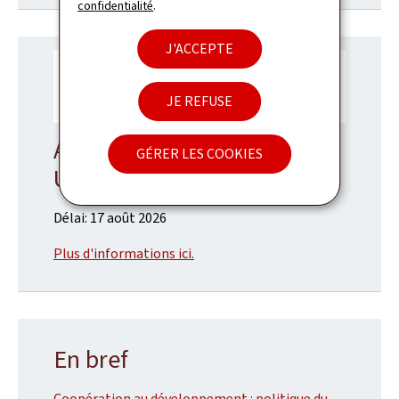
confidentialité
.
J'ACCEPTE
JE REFUSE
Avis de recrutement:
GÉRER LES COOKIES
UN Volunteers (UNV/VNU)
Délai: 17 août 2026
Plus d'informations ici.
En bref
Coopération au développement : politique du