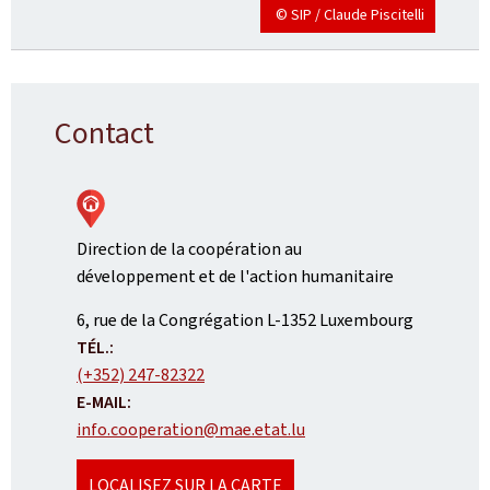
© SIP / Claude Piscitelli
Contact
Direction de la coopération au
développement et de l'action humanitaire
ADRESSE
6, rue de la Congrégation
L-1352
Luxembourg
:
TÉL.:
(+352) 247-82322
E-MAIL:
info.cooperation@mae.etat.lu
LOCALISEZ SUR LA CARTE