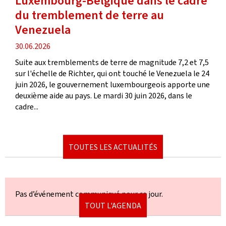
Luxembourg-Belgique dans le cadre
du tremblement de terre au
Venezuela
date
30.06.2026
de
Suite aux tremblements de terre de magnitude 7,2 et 7,5
publication
sur l'échelle de Richter, qui ont touché le Venezuela le 24
juin 2026, le gouvernement luxembourgeois apporte une
deuxième aide au pays. Le mardi 30 juin 2026, dans le
cadre...
TOUTES LES ACTUALITÉS
Pas d’événement communiqué pour ce jour.
TOUT L'AGENDA