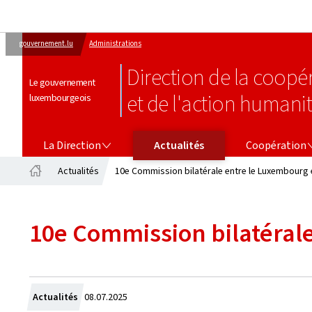
gouvernement.lu
Administrations
Direction de la coop
Le gouvernement
et de l'action humanit
luxembourgeois
LA DIRECTION
COOPÉRATION
La Direction
Actualités
Coopération
Actualités
10e Commission bilatérale entre le Luxembourg 
Accueil
10e Commission bilatérale
Crée
Actualités
08.07.2025