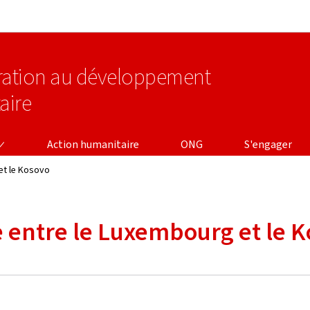
Aller au menu principal
Aller au contenu
ération au développement
aire
Action humanitaire
ONG
S'engager
et le Kosovo
 entre le Luxembourg et le 