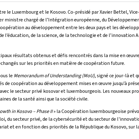
e le Luxembourg et le Kosovo. Co-présidé par Xavier Bettel, Vice
ier ministre chargé de l’Intégration européenne, du Développement
de coopération au développement entre les deux pays et les dévelop
 de l’éducation, de la science, de la technologie et de l’innovatio
cipaux résultats obtenus et défis rencontrés dans la mise en œuvr
 échangés sur les priorités en matière de coopération future.
sous le
Memorandum of Understanding (MoU)
, signé ce jour-là et
ivités de coopération au développement mises en œuvre jusqu’à pré
n avec le secteur privé kosovar et luxembourgeois. Les nouveaux
ines de la santé ainsi que la société civile.
owth in Kosovo – Phase II
» la Coopération luxembourgeoise prévoit
 du secteur privé, de la cybersécurité et du secteur de l'innovati
iat et en fonction des priorités de la République du Kosovo, sur la