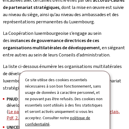
encadrées avec certaines d’entre elles par des
accords-cadres
de partenariat stratégiques
, dont la mise en œuvre est suivie
au niveau du siège, ainsi qu’au niveau des ambassades et des
représentations permanentes du Luxembourg.
La Coopération luxembourgeoise s’engage au sein
des
instances de gouvernance directrices de ces
organisations multilatérales de développement
, en siégeant
entre autres au sein de leurs Conseils d’administration.
La liste ci-dessous énumère les organisations multilatérales
de développement avec lesquelles la Coopération
Ce site utilise des cookies essentiels
luxembourgeoise a conclu des accords-cadres de partenariat
nécessaires à son bon fonctionnement, sans
stratégiques (liste non exhaustive) :
usage de données à caractère personnel, et
PNUD
: Le Programme des Nations Unies pour le
ne pouvant pas être refusés. Des cookies non
développement
essentiels sont utilisés à des fins statistiques
(
Le partenariat entre le Luxembourg et le PNUD (Anglais,
et seront activés uniquement si vous les
Pdf, 2,24 Mo)
)
acceptez. Consulter notre
politique de
confidentialité
.
UNICEF
: Le Fonds des Nations Unies pour l'enfance