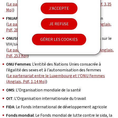
(
Le partenariat entre le Luxembourg et l'UNICEF (Pdf, 3,35
J'ACCEPTE
Mo)
)
FNUAP
: Le Fonds des Nations Unies pour la population
JE REFUSE
(
Le partenariat entre le Luxembourg et le FNUAP (Anglais,
Pdf, 287 Ko)
)
ONUSIDA
: Le Programme commun des Nations Unies sur le
GÉRER LES COOKIES
VIH/sida
(
Le partenariat entre le Luxembourg et l'ONUSIDA (Anglais,
Pdf, 253 Ko)
)
ONU Femmes
: L’entité des Nations Unies consacrée à
l’égalité des sexes et à l’autonomisation des femmes
(
Le partenariat entre le Luxembourg et l'ONU Femmes
(Anglais, Pdf, 1,14 Mo)
)
OMS
: L’Organisation mondiale de la santé
OIT
: L’Organisation internationale du travail
FIDA
: Le Fonds international de développement agricole
Fonds mondial
: Le Fonds mondial de lutte contre le sida, la