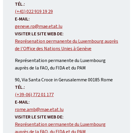
TÉL.:
(+41) 022 919 19 29
E-MAIL:
geneve.rp@mae.etat.lu
VISITER LE SITE WEB DE:
Représenation permanente du Luxembourg auprès
de l'Office des Nations Unies à Genève
Représentation permanente du Luxembourg
auprès de la FAO, du FIDA et du PAM
ADRESSE
90, Via Santa Croce in Gerusalemme
00185
Rome
:
TÉL.:
(+39-06) 772 01 177
E-MAIL:
rome.amb@mae.etat.lu
VISITER LE SITE WEB DE:
Représentation permanente du Luxembourg
auprès de la FAO, du FIDA et du PAM