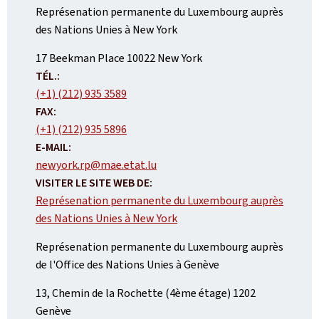
Représenation permanente du Luxembourg auprès
des Nations Unies à New York
ADRESSE
17 Beekman Place
10022
New York
:
TÉL.:
(+1) (212) 935 3589
FAX:
(+1) (212) 935 5896
E-MAIL:
newyork.rp@mae.etat.lu
VISITER LE SITE WEB DE:
Représenation permanente du Luxembourg auprès
des Nations Unies à New York
Représenation permanente du Luxembourg auprès
de l'Office des Nations Unies à Genève
ADRESSE
13, Chemin de la Rochette (4ème étage)
1202
:
Genève