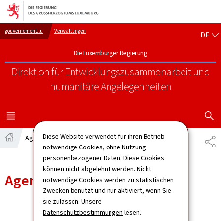
Zur Hauptnavigation
Zum Inhalt
DE
gouvernement.lu
Verwaltungen
DE
Die Luxemburger Regierung
Direktion für Entwicklungszusammenarbeit
und
humanitäre Angelegenheiten
SUCHFLED 
MENÜ
HAUPT-
Diese Website verwendet für ihren Betrieb
Agenda
TE
Startseite
notwendige Cookies, ohne Nutzung
personenbezogener Daten. Diese Cookies
können nicht abgelehnt werden. Nicht
Agenda
notwendige Cookies werden zu statistischen
Zwecken benutzt und nur aktiviert, wenn Sie
sie zulassen. Unsere
Datenschutzbestimmungen
lesen.