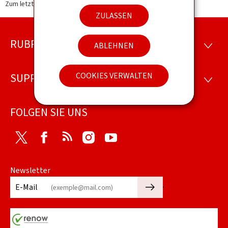
Zum letzten Mal aktualisiert am
20.02.2018
ZULASSEN
RUBRIKEN
Footer
ABLEHNEN
RUBRI
COOKIES VERWALTEN
SUPPORT
SUPP
FOLGEN SIE UNS
Twitter
Facebook
RSS
Instagram
Youtube
Newsletter
🡒
E-Mail