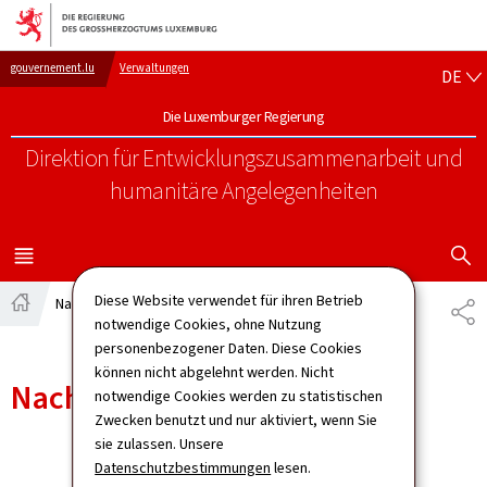
Zur Hauptnavigation
Zum Inhalt
DE
gouvernement.lu
Verwaltungen
DE
Die Luxemburger Regierung
Direktion für Entwicklungszusammenarbeit
und
humanitäre Angelegenheiten
SUCHFLED 
MENÜ
HAUPT-
Diese Website verwendet für ihren Betrieb
Nachrichten
TE
Startseite
notwendige Cookies, ohne Nutzung
personenbezogener Daten. Diese Cookies
können nicht abgelehnt werden. Nicht
Nachrichten
notwendige Cookies werden zu statistischen
Zwecken benutzt und nur aktiviert, wenn Sie
sie zulassen. Unsere
Datenschutzbestimmungen
lesen.