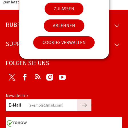
Zum letzten Mal aktualisiert am
13.11.2025
ZULASSEN
RUBRIKEN
Footer
ABLEHNEN
RUBRI
COOKIES VERWALTEN
SUPPORT
SUPP
FOLGEN SIE UNS
Twitter
Facebook
RSS
Instagram
Youtube
Newsletter
🡒
E-Mail