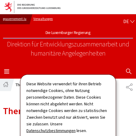
Zur Hauptnavigation
Zum Inhalt
DE
gouvernement.lu
Verwaltungen
DE
Die Luxemburger Regierung
Direktion für Entwicklungszusammenarbeit
und
humanitäre Angelegenheiten
SUCHFLED 
MENÜ
HAUPT-
Diese Website verwendet für ihren Betrieb
Themen
TE
Startseite
notwendige Cookies, ohne Nutzung
personenbezogener Daten. Diese Cookies
können nicht abgelehnt werden. Nicht
Themen
notwendige Cookies werden zu statistischen
Zwecken benutzt und nur aktiviert, wenn Sie
sie zulassen. Unsere
Datenschutzbestimmungen
lesen.