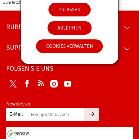
Zum letzten Mal aktualisiert am
21.02.2018
ZULASSEN
RUBRIKEN
Footer
ABLEHNEN
RUBRI
COOKIES VERWALTEN
SUPPORT
SUPP
FOLGEN SIE UNS
Twitter
Facebook
RSS
Instagram
Youtube
Newsletter
🡒
E-Mail