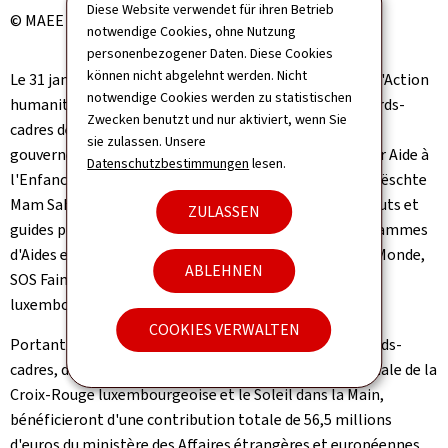
Diese Website verwendet für ihren Betrieb
© MAEE
notwendige Cookies, ohne Nutzung
personenbezogener Daten. Diese Cookies
können nicht abgelehnt werden. Nicht
Le 31 janvier 2024, le ministre de la Coopération et de l'Action
notwendige Cookies werden zu statistischen
humanitaire, Xavier Bettel, a signé huit nouveaux accords-
Zwecken benutzt und nur aktiviert, wenn Sie
cadres de développement avec neuf organisations non
sie zulassen. Unsere
gouvernementales de développement (ONGD), à savoir Aide à
Datenschutzbestimmungen
lesen.
l'Enfance de l'Inde et du Népal, CARE Luxembourg, Chrëschte
Mam Sahel, Friendship Luxembourg, l'ONGD-FNEL scouts et
ZULASSEN
guides pour le développement communautaire, Programmes
d'Aides et de Développement destinés aux Enfants du Monde,
ABLEHNEN
SOS Faim, l'Aide internationale de la Croix-Rouge
luxembourgeoise et le Soleil dans la Main.
COOKIES VERWALTEN
Portant sur une durée de trois à cinq ans, les huit accords-
cadres, dont un en consortium entre l'Aide internationale de la
Croix-Rouge luxembourgeoise et le Soleil dans la Main,
bénéficieront d'une contribution totale de 56,5 millions
d'euros du ministère des Affaires étrangères et européennes,