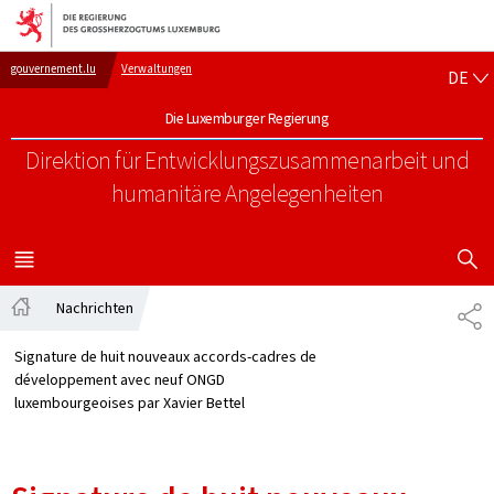
Zur Hauptnavigation
Zum Inhalt
DE
gouvernement.lu
Verwaltungen
DE
Die Luxemburger Regierung
Direktion für Entwicklungszusammenarbeit
und
humanitäre Angelegenheiten
SUCHFLED 
MENÜ
HAUPT-
Nachrichten
TE
Startseite
Signature de huit nouveaux accords-cadres de
développement avec neuf ONGD
luxembourgeoises par Xavier Bettel