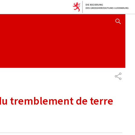
SUCHFLED ANZEIGEN / SC
PARTAG
du tremblement de terre