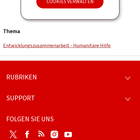
COOKIES VERWALTEN
Thema
Entwicklungszusammenarbeit - Humanitäre Hilfe
RUBRIKEN
Footer
RUBRI
SUPPORT
SUPP
FOLGEN SIE UNS
Twitter
Facebook
RSS
Instagram
Youtube