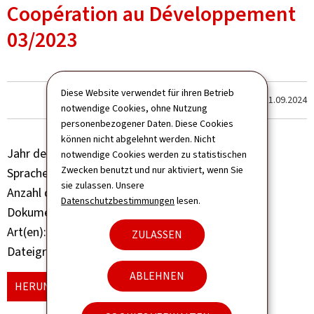
Coopération au Développement
03/2023
Diese Website verwendet für ihren Betrieb
Zum letzten Mal aktualisiert am
11.09.2024
notwendige Cookies, ohne Nutzung
personenbezogener Daten. Diese Cookies
können nicht abgelehnt werden. Nicht
Jahr der Veröffentlichung
2023
notwendige Cookies werden zu statistischen
Zwecken benutzt und nur aktiviert, wenn Sie
Sprache(n)
Französisch
sie zulassen. Unsere
Anzahl der Seiten
28 seite(n)
Datenschutzbestimmungen
lesen.
Dokumentformat
Pdf
Art(en)
Broschüre Buch
ZULASSEN
Dateigröße
14,62 MB
ABLEHNEN
HERUNTERLADEN
(FR, PDF - 14,62 MB)