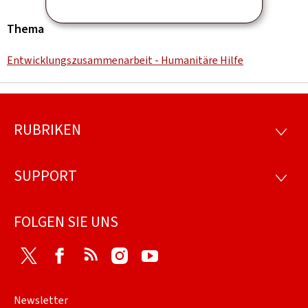
Thema
Entwicklungszusammenarbeit - Humanitäre Hilfe
RUBRIKEN
Footer
RUBRI
SUPPORT
SUPP
FOLGEN SIE UNS
Twitter
Facebook
RSS
Instagram
Youtube
Newsletter