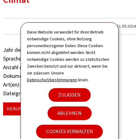
Zum letzten Mal aktualisiert am
11.09.2024
Diese Website verwendet für ihren Betrieb
notwendige Cookies, ohne Nutzung
personenbezogener Daten. Diese Cookies
Jahr der Veröffentlichung
2023
können nicht abgelehnt werden. Nicht
Sprache(n)
Französisch
notwendige Cookies werden zu statistischen
Zwecken benutzt und nur aktiviert, wenn Sie
Anzahl der Seiten
4 seite(n)
sie zulassen. Unsere
Dokumentformat
Pdf
Datenschutzbestimmungen
lesen.
Art(en)
Referenzdokument
Dateigröße
166 KB
ZULASSEN
HERUNTERLADEN
(FR, PDF - 166 KB)
ABLEHNEN
COOKIES VERWALTEN