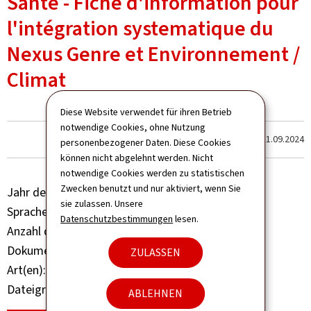
Santé - Fiche d'information pour
l'intégration systematique du
Nexus Genre et Environnement /
Climat
Diese Website verwendet für ihren Betrieb
notwendige Cookies, ohne Nutzung
Zum letzten Mal aktualisiert am
11.09.2024
personenbezogener Daten. Diese Cookies
können nicht abgelehnt werden. Nicht
notwendige Cookies werden zu statistischen
Zwecken benutzt und nur aktiviert, wenn Sie
Jahr der Veröffentlichung
2023
sie zulassen. Unsere
Sprache(n)
Französisch
Datenschutzbestimmungen
lesen.
Anzahl der Seiten
7 seite(n)
Dokumentformat
Pdf
ZULASSEN
Art(en)
Referenzdokument
Dateigröße
201 KB
ABLEHNEN