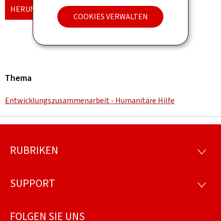
HERUNTERLADEN
(FR, PDF - 201 KB)
COOKIES VERWALTEN
Thema
Entwicklungszusammenarbeit - Humanitäre Hilfe
RUBRIKEN
Footer
RUBRI
SUPPORT
SUPP
FOLGEN SIE UNS