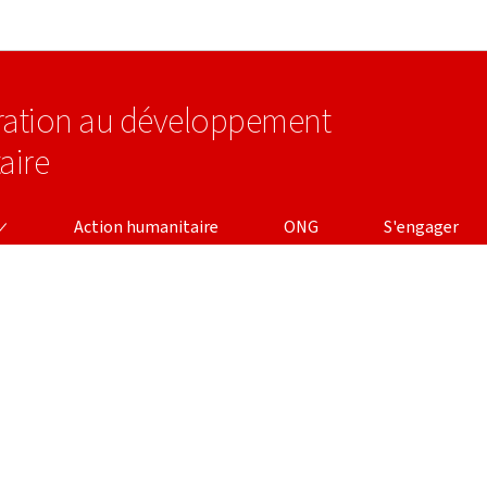
Aller au menu principal
Aller au contenu
ération au développement
aire
Action humanitaire
ONG
S'engager