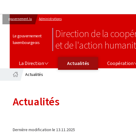
gouvernement.lu
Administrations
Direction de la coop
Le gouvernement
et de l'action humanit
luxembourgeois
LA DIRECTION
COOPÉRATION
La Direction
Actualités
Coopération
Actualités
Accueil
Actualités
Dernière modification le
13.11.2025