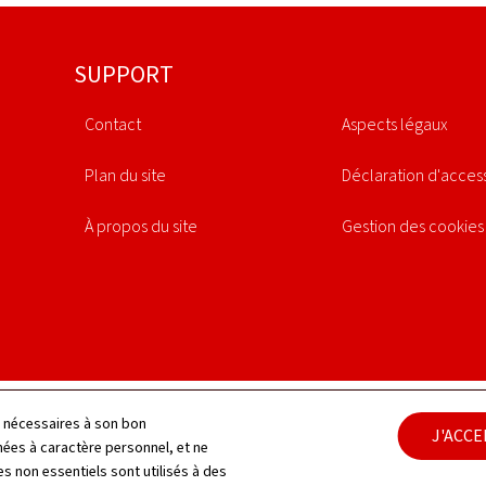
SUPPORT
Contact
Aspects légaux
Plan du site
Déclaration d'access
À propos du site
Gestion des cookies
ls nécessaires à son bon
J'ACC
es à caractère personnel, et ne
s non essentiels sont utilisés à des