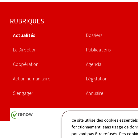
Pied
RUBRIQUES
de
Actualités
Dossiers
page
La Direction
Publications
Coopération
Agenda
Action humanitaire
Législation
S'engager
Annuaire
Ce site utilise des cookies essentie
fonctionnement, sans usage de donné
pouvant pas être refusés. Des cookie