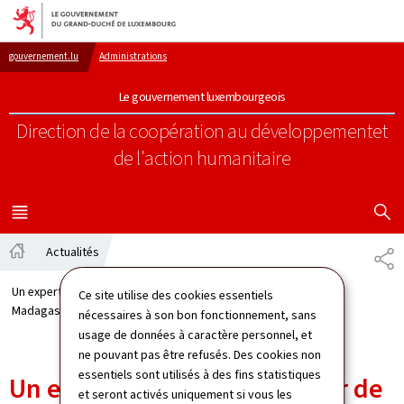
Aller au menu principal
Aller au contenu
gouvernement.lu
Administrations
Le gouvernement luxembourgeois
Direction de la coopération au développement
et
de l'action humanitaire
AFFICHER
MENU
PRINCIPAL
Actualités
PA
Accueil
Un expert du CGDIS de retour de sa mission à
Ce site utilise des cookies essentiels
Madagascar
nécessaires à son bon fonctionnement, sans
usage de données à caractère personnel, et
ne pouvant pas être refusés. Des cookies non
essentiels sont utilisés à des fins statistiques
Un expert du CGDIS de retour de
et seront activés uniquement si vous les