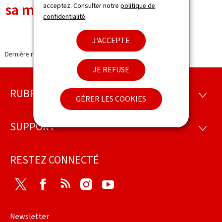
sa mission à Madagascar
acceptez. Consulter notre
politique de
confidentialité
.
J'ACCEPTE
Dernière modification le
11.03.2022
JE REFUSE
RUBRIQUES
Pied
RUBRI
GÉRER LES COOKIES
de
SUPPORT
SUPP
page
RESTEZ CONNECTÉ
Twitter
Facebook
RSS
Instagram
Youtube
Newsletter