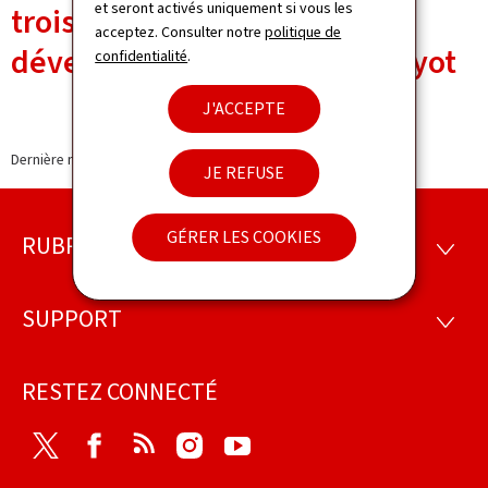
et seront activés uniquement si vous les
trois accords-cadres de
acceptez. Consulter notre
politique de
développement par Franz Fayot
confidentialité
.
J'ACCEPTE
Dernière modification le
02.02.2023
JE REFUSE
GÉRER LES COOKIES
RUBRIQUES
Pied
RUBRI
de
SUPPORT
SUPP
page
RESTEZ CONNECTÉ
Twitter
Facebook
RSS
Instagram
Youtube