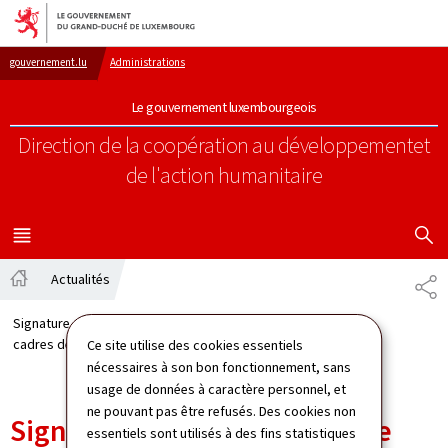
Aller au menu principal
Aller au contenu
gouvernement.lu
Administrations
Le gouvernement luxembourgeois
Direction de la coopération au développement
et
de l'action humanitaire
AFFICHER
MENU
PRINCIPAL
Actualités
PA
Accueil
Signature de la reconduite de trois accords-
cadres de développement par Franz Fayot
Ce site utilise des cookies essentiels
nécessaires à son bon fonctionnement, sans
usage de données à caractère personnel, et
ne pouvant pas être refusés. Des cookies non
Signature de la reconduite de
essentiels sont utilisés à des fins statistiques