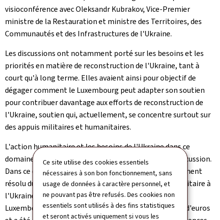
visioconférence avec Oleksandr Kubrakov, Vice-Premier
ministre de la Restauration et ministre des Territoires, des
Communautés et des Infrastructures de l'Ukraine.
Les discussions ont notamment porté sur les besoins et les
priorités en matière de reconstruction de l'Ukraine, tant à
court qu'à long terme. Elles avaient ainsi pour objectif de
dégager comment le Luxembourg peut adapter son soutien
pour contribuer davantage aux efforts de reconstruction de
l'Ukraine, soutien qui, actuellement, se concentre surtout sur
des appuis militaires et humanitaires.
L'action humanitaire et les besoins de l'Ukraine dans ce
domaine figuraient également parmi les points de discussion.
Ce site utilise des cookies essentiels
Dans ce contexte, le ministre Fayot a réitéré l'engagement
nécessaires à son bon fonctionnement, sans
résolu du Luxembourg à poursuivre son soutien humanitaire à
usage de données à caractère personnel, et
ne pouvant pas être refusés. Des cookies non
l'Ukraine. À ce jour, la contribution humanitaire du
essentiels sont utilisés à des fins statistiques
Luxembourg à l'Ukraine s'élève à plus de 11,5 millions d'euros
et seront activés uniquement si vous les