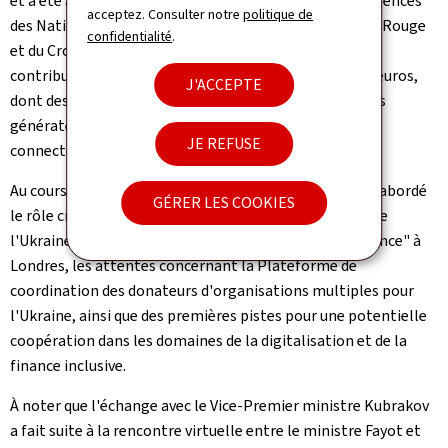
et a été apportée par l'intermédiaire d'un nombre d'agences
acceptez. Consulter notre
politique de
des Nations unies, d'ONG et du Mouvement de la Croix-Rouge
confidentialité
.
et du Croissant-Rouge. A ces appuis s'ajoutent des
contributions en nature d'une valeur de 7,8 millions d'euros,
J'ACCEPTE
dont des équipements médicaux, des médicaments, des
générateurs et du matériel pour fournir des services de
JE REFUSE
connectivité.
Au cours des discussions, les ministres ont également abordé
GÉRER LES COOKIES
le rôle crucial du secteur privé dans la reconstruction de
l'Ukraine, les résultats de l'"Ukraine Recovery Conference" à
Londres, les attentes concernant la Plateforme de
coordination des donateurs d'organisations multiples pour
l'Ukraine, ainsi que des premières pistes pour une potentielle
coopération dans les domaines de la digitalisation et de la
finance inclusive.
À noter que l'échange avec le Vice-Premier ministre Kubrakov
a fait suite à la rencontre virtuelle entre le ministre Fayot et