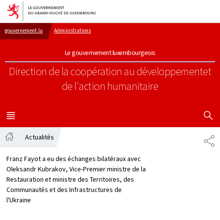
Aller au menu principal
Aller au contenu
gouvernement.lu
Administrations
Le gouvernement luxembourgeois
Direction de la coopération au développement
et
de l'action humanitaire
AFFICHER
MENU
PRINCIPAL
Actualités
PA
Accueil
Franz Fayot a eu des échanges bilatéraux avec
Oleksandr Kubrakov, Vice-Premier ministre de la
Restauration et ministre des Territoires, des
Communautés et des Infrastructures de
l'Ukraine