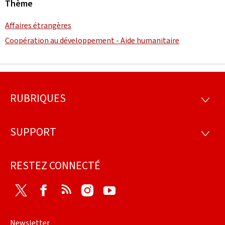
Thème
Affaires étrangères
Coopération au développement - Aide humanitaire
RUBRIQUES
Pied
RUBRI
de
SUPPORT
SUPP
page
RESTEZ CONNECTÉ
Twitter
Facebook
RSS
Instagram
Youtube
Newsletter