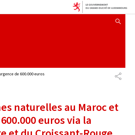
AFFICHER / MASQUER 
'urgence de 600.000 euros
PARTAG
es naturelles au Maroc et
600.000 euros via la
ge et du Croissant-Rouge