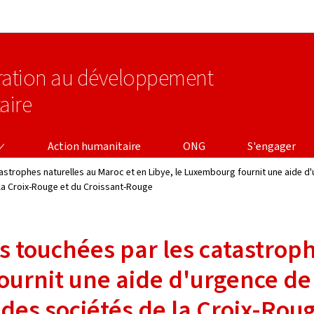
Aller au menu principal
Aller au contenu
ération au développement
aire
Action humanitaire
ONG
S'engager
astrophes naturelles au Maroc et en Libye, le Luxembourg fournit une aide d
 la Croix-Rouge et du Croissant-Rouge
s touchées par les catastroph
ournit une aide d'urgence de 
 des sociétés de la Croix-Rou