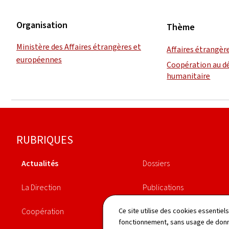
Organisation
Thème
Ministère des Affaires étrangères et
Affaires étrangèr
européennes
Coopération au d
humanitaire
Pied
RUBRIQUES
de
Actualités
Dossiers
page
La Direction
Publications
Coopération
Agenda
Ce site utilise des cookies essentie
fonctionnement, sans usage de donné