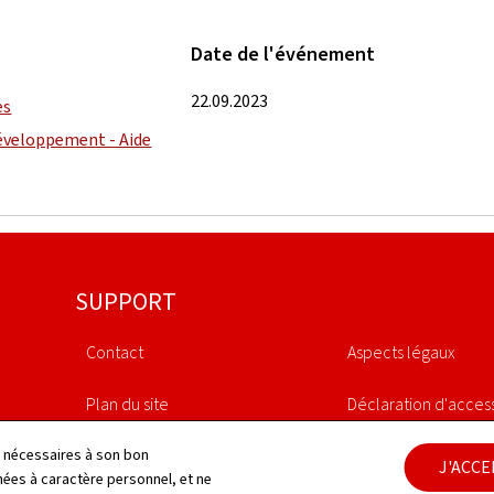
Date de l'événement
22.09.2023
es
éveloppement - Aide
SUPPORT
Contact
Aspects légaux
Plan du site
Déclaration d'access
À propos du site
Gestion des cookies
ls nécessaires à son bon
J'ACC
es à caractère personnel, et ne