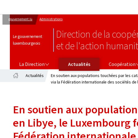
gouvernement.lu
Administrations
Direction de la coop
Le gouvernement
et de l'action humanit
luxembourgeois
LA DIRECTION
COOPÉRATION
La Direction
Actualités
Coopération
Actualités
En soutien aux populations touchées par les cat
Accueil
via la Fédération internationale des sociétés de
En soutien aux population
en Libye, le Luxembourg f
Fédération internationale