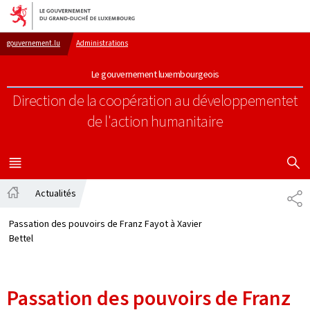
Aller au menu principal
Aller au contenu
gouvernement.lu
Administrations
Le gouvernement luxembourgeois
Direction de la coopération au développement
et
de l'action humanitaire
AFFICHER
MENU
PRINCIPAL
Actualités
PA
Accueil
Passation des pouvoirs de Franz Fayot à Xavier
Bettel
Passation des pouvoirs de Franz