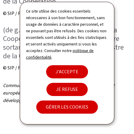
de la Coopération
Ce site utilise des cookies essentiels
© SIP / Frédéric Sierakowski
nécessaires à son bon fonctionnement, sans
usage de données à caractère personnel, et
(de g. à dr.) Franz Fayot, ministre de la
ne pouvant pas être refusés. Des cookies non
Coopération et de l'Action humanitaire
essentiels sont utilisés à des fins statistiques
et seront activés uniquement si vous les
sortant ; Xavier Bettel, nouveau ministre
acceptez. Consulter notre
politique de
de la Coopération
confidentialité
.
© SIP / Frédéric Sierakowski
J'ACCEPTE
Communiqué par le ministère des Affaires étrangères et
JE REFUSE
européennes et la Direction de la coopération au
développement et de l'action humanitaire
GÉRER LES COOKIES