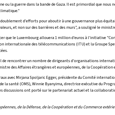
aine ou la guerre dans la bande de Gaza. Il est primordial que nou
limatique."
 redoublement d'efforts pour aboutir à une gouvernance plus équita
eurs, et non sur des barrières et des murs", a souligné le ministr
ncer que le Luxembourg allouera 1 million d'euros à l'initiative "
ion internationale des télécommunications (ITU) et la Groupe Spec
cées.
l de rencontrer un nombre de dirigeants d'organisations internat
inistre des Affaires étrangères et européennes, de la Coopération
éraux avec Mirjana Spoljaric Egger, présidente du Comité internat
 de la santé (OMS), Winnie Byanyima, directrice exécutive du Pr
 discussions ont porté sur le partenariat actuel et la collaborat
opéennes, de la Défense, de la Coopération et du Commerce extérie