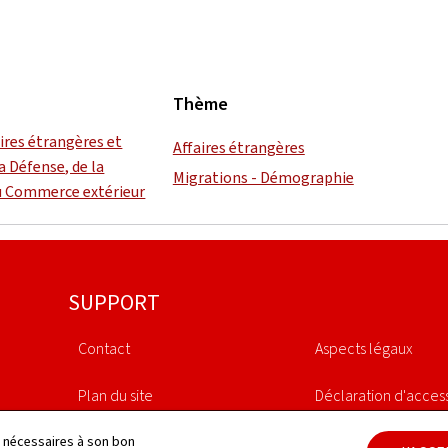
Thème
aires étrangères et
Affaires étrangères
a Défense, de la
Migrations - Démographie
u Commerce extérieur
SUPPORT
Contact
Aspects légaux
Plan du site
Déclaration d'access
À propos du site
Gestion des cookies
ls nécessaires à son bon