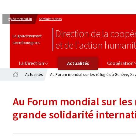
gouvernement.lu
Administrations
Direction de la coop
Le gouvernement
et de l'action humanit
luxembourgeois
LA DIRECTION
COOPÉRATION
La Direction
Actualités
Coopération
Actualités
Au Forum mondial sur les réfugiés à Genève, Xav
Accueil
Au Forum mondial sur les 
grande solidarité interna