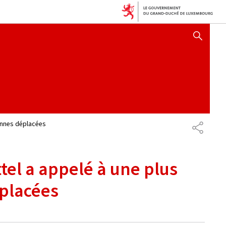
AFFICHER / MASQUER 
sonnes déplacées
PARTAG
tel a appelé à une plus
éplacées