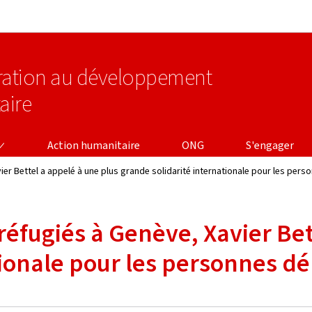
Aller au menu principal
Aller au contenu
ération au développement
aire
Action humanitaire
ONG
S'engager
ier Bettel a appelé à une plus grande solidarité internationale pour les per
réfugiés à Genève, Xavier Bet
tionale pour les personnes d