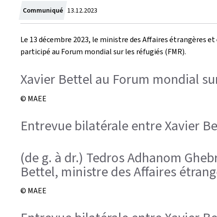
Crée
Communiqué
13.12.2023
le
Le 13 décembre 2023, le ministre des Affaires étrangères et 
participé au Forum mondial sur les réfugiés (FMR).
Xavier Bettel au Forum mondial sur
© MAEE
Entrevue bilatérale entre Xavier 
(de g. à dr.) Tedros Adhanom Ghebr
Bettel, ministre des Affaires étra
© MAEE