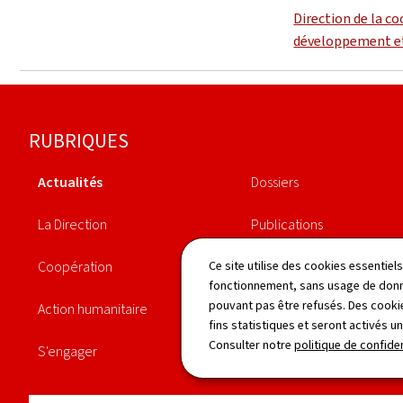
Direction de la c
développement et
Pied
RUBRIQUES
de
Actualités
Dossiers
page
La Direction
Publications
Coopération
Agenda
Ce site utilise des cookies essentie
fonctionnement, sans usage de donné
pouvant pas être refusés. Des cookie
Action humanitaire
Législation
fins statistiques et seront activés u
Consulter notre
politique de confiden
S'engager
Annuaire