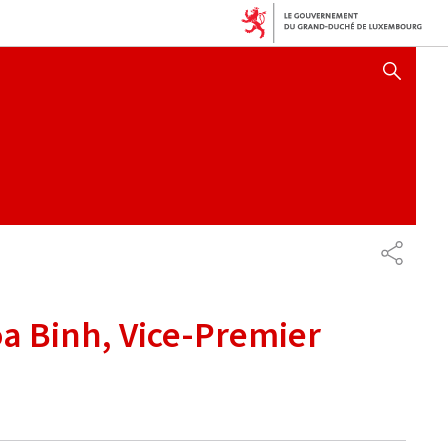
AFFICHER / MASQUER 
PARTAG
oa Binh, Vice-Premier