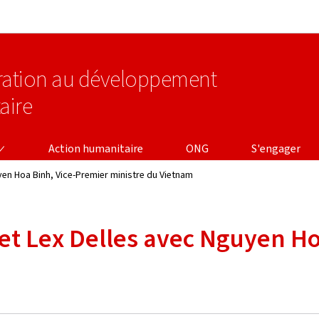
Aller au menu principal
Aller au contenu
ération au développement
aire
Action humanitaire
ONG
S'engager
yen Hoa Binh, Vice-Premier ministre du Vietnam
 et Lex Delles avec Nguyen H