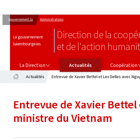
gouvernement.lu
Administrations
Direction de la coop
Le gouvernement
et de l'action humanit
luxembourgeois
LA DIRECTION
COOPÉRATION
La Direction
Actualités
Coopération
Actualités
Entrevue de Xavier Bettel et Lex Delles avec Ngu
Accueil
Entrevue de Xavier Bettel
ministre du Vietnam