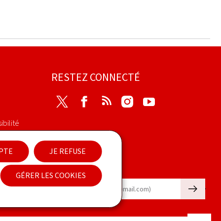
RESTEZ CONNECTÉ
Twitter
Facebook
RSS
Instagram
Youtube
ibilité
EPTE
JE REFUSE
Newsletter
GÉRER LES COOKIES
🡒
E-mail
Haut