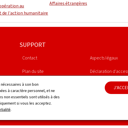
Affaires étrangères
oopération au
 de l'action humanitaire
SUPPORT
Contact
Aspects légaux
Plan du site
Déclaration d'access
À propos du site
Gestion des cookies
ls nécessaires à son bon
J'ACC
es à caractère personnel, et ne
s non essentiels sont utilisés à des
niquement si vous les acceptez.
tialité
.