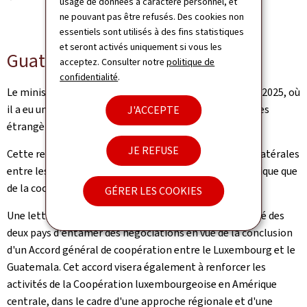
usage de données à caractère personnel, et
ne pouvant pas être refusés. Des cookies non
essentiels sont utilisés à des fins statistiques
et seront activés uniquement si vous les
Guatemala
acceptez. Consulter notre
politique de
confidentialité
.
Le ministre Bettel était au Guatemala le 12 novembre 2025, où
il a eu une réunion de travail avec le ministre des Affaires
J'ACCEPTE
étrangères du Guatemala, Carlos Ramiro Martínez.
JE REFUSE
Cette rencontre a permis de renforcer les relations bilatérales
entre les deux pays, tant sur le plan politique, économique que
de la coopération au développement.
GÉRER LES COOKIES
Une lettre d'entente a été signée, exprimant la volonté des
deux pays d'entamer des négociations en vue de la conclusion
d'un Accord général de coopération entre le Luxembourg et le
Guatemala. Cet accord visera également à renforcer les
activités de la Coopération luxembourgeoise en Amérique
centrale, dans le cadre d'une approche régionale et d'une