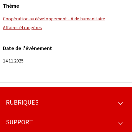
Thème
Coopération au développement - Aide humanitaire
Affaires étrangères
Date de l'événement
14.11.2025
RUBRIQUES
Pied
RUBRI
de
SUPPORT
SUPP
page