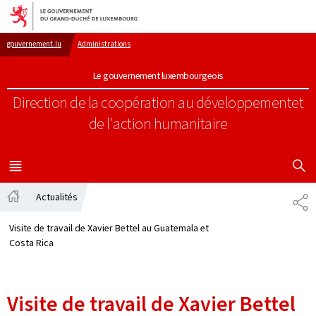
Aller au menu principal
Aller au contenu
gouvernement.lu
Administrations
Le gouvernement luxembourgeois
Direction de la coopération au développement
et
de l'action humanitaire
AFFICHER
MENU
PRINCIPAL
Actualités
PA
Accueil
Visite de travail de Xavier Bettel au Guatemala et
Costa Rica
Visite de travail de Xavier Bettel