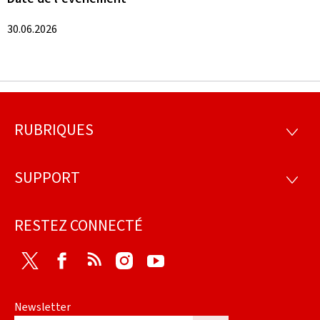
30.06.2026
RUBRIQUES
Pied
RUBRI
de
SUPPORT
SUPP
page
RESTEZ CONNECTÉ
Twitter
Facebook
RSS
Instagram
Youtube
Newsletter