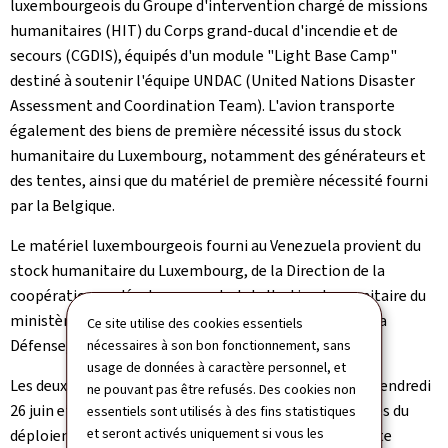
luxembourgeois du Groupe d'intervention chargé de missions
humanitaires (HIT) du Corps grand-ducal d'incendie et de
secours (CGDIS), équipés d'un module "Light Base Camp"
destiné à soutenir l'équipe UNDAC (United Nations Disaster
Assessment and Coordination Team). L'avion transporte
également des biens de première nécessité issus du stock
humanitaire du Luxembourg, notamment des générateurs et
des tentes, ainsi que du matériel de première nécessité fourni
par la Belgique.
Le matériel luxembourgeois fourni au Venezuela provient du
stock humanitaire du Luxembourg, de la Direction de la
coopération au développement et de l'action humanitaire du
ministère des Affaires étrangères et européennes, de la
Ce site utilise des cookies essentiels
Défense, de la Coopération et du Commerce extérieur.
nécessaires à son bon fonctionnement, sans
usage de données à caractère personnel, et
Les deux experts rejoindront leurs collègues partis le vendredi
ne pouvant pas être refusés. Des cookies non
26 juin et le samedi 27 juin. Parmi eux, deux sont chargés du
essentiels sont utilisés à des fins statistiques
et seront activés uniquement si vous les
déploiement du module de communication par satellite