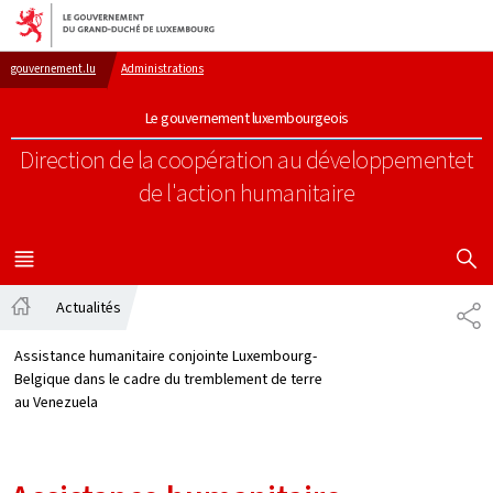
Aller au menu principal
Aller au contenu
gouvernement.lu
Administrations
Le gouvernement luxembourgeois
Direction de la coopération au développement
et
de l'action humanitaire
AFFICHER
MENU
PRINCIPAL
Actualités
PA
Accueil
Assistance humanitaire conjointe Luxembourg-
Belgique dans le cadre du tremblement de terre
au Venezuela