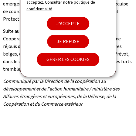
acceptez. Consulter notre
politique de
emergency.lu, tandis que les trois autres ont intégré l'équipe
confidentialité
.
de coordination de l'Union européenne, l'European Civil
Protection Team.
J'ACCEPTE
Suite au décollage du vol, Xavier Bettel, ministre de la
Coopération et de l'Action humanitaire, a déclaré: "Je me
JE REFUSE
réjouis de l'excellente collaboration avec nos partenaires
belges, et notamment avec mon homologue Maxime Prévot,
GÉRER LES COOKIES
dans le cadre de notre soutien au Venezuela à la suite des forts
tremblements de terre qui ont secoué le pays."
Communiqué par la Direction de la coopération au
développement et de l'action humanitaire / ministère des
Affaires étrangères et européennes, de la Défense, de la
Coopération et du Commerce extérieur