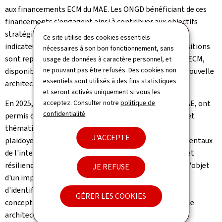
aux financements ECM du MAE. Les ONGD bénéficiant de ces
financements s'engagent ainsi à contribuer aux objectifs
stratégiques communs du secteur et à alimenter les
Ce site utilise des cookies essentiels
indicateurs d'impact définis collectivement. Ces dispositions
nécessaires à son bon fonctionnement, sans
sont reprises dans les nouvelles Conditions générales ECM,
usage de données à caractère personnel, et
ne pouvant pas être refusés. Des cookies non
disponibles sur le site du MAE, qui s'inscrivent dans la nouvelle
essentiels sont utilisés à des fins statistiques
architecture sectorielle et son cadre de gouvernance.
et seront activés uniquement si vous les
acceptez. Consulter notre
politique de
En 2025, des projets pilotes, financés à 100 % par le MAE, ont
confidentialité
.
permis d'expérimenter de nouveaux outils, approches et
thématiques. Les projets portaient notamment sur le
J'ACCEPTE
plaidoyer politique, les impacts sociaux et environnementaux
de l'intelligence artificielle, ou encore les résistances et
résiliences citoyennes. Ces expérimentations ont fait l'objet
JE REFUSE
d'un important travail de capitalisation, permettant
d'identifier les enseignements tirés et d'alimenter la
GÉRER LES COOKIES
conception des futurs programmes ainsi que la nouvelle
architecture du secteur.