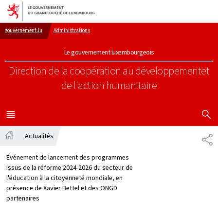
Aller au menu principal
Aller au contenu
gouvernement.lu
Administrations
Le gouvernement luxembourgeois
Direction de la coopération au développement
et
de l'action humanitaire
AFFICHER
MENU
PRINCIPAL
Actualités
PA
Accueil
Événement de lancement des programmes
issus de la réforme 2024-2026 du secteur de
l'éducation à la citoyenneté mondiale, en
présence de Xavier Bettel et des ONGD
partenaires