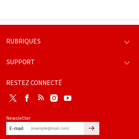
RUBRIQUES
Pied
RUBRI
de
SUPPORT
SUPP
page
RESTEZ CONNECTÉ
Twitter
Facebook
RSS
Instagram
Youtube
Newsletter
🡒
E-mail