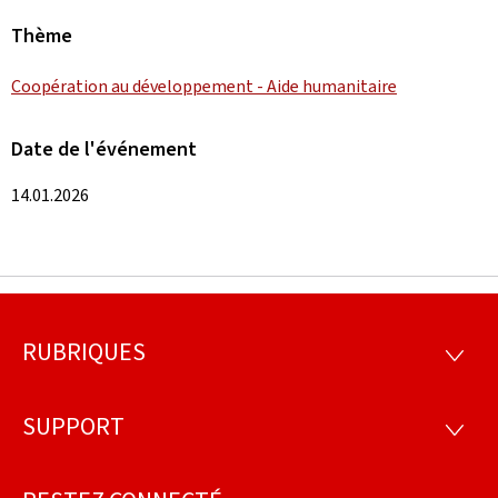
Thème
Coopération au développement - Aide humanitaire
Date de l'événement
14.01.2026
RUBRIQUES
Pied
RUBRI
de
SUPPORT
SUPP
page