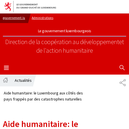
Aller au menu principal
Aller au contenu
gouvernement.lu
Administrations
Le gouvernement luxembourgeois
Direction de la coopération au développement
et
de l'action humanitaire
AFFICHER
MENU
PRINCIPAL
Actualités
PA
Accueil
Aide humanitaire: le Luxembourg aux côtés des
pays frappés par des catastrophes naturelles
Aide humanitaire: le