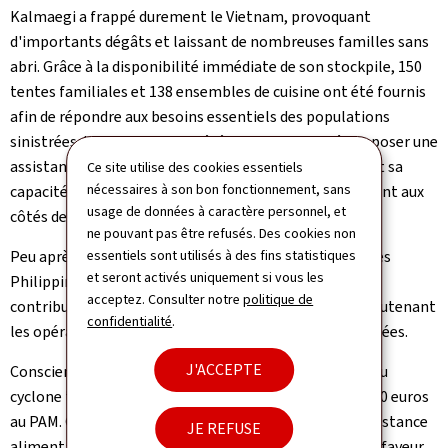
Kalmaegi a frappé durement le Vietnam, provoquant
d'importants dégâts et laissant de nombreuses familles sans
abri. Grâce à la disponibilité immédiate de son stockpile, 150
tentes familiales et 138 ensembles de cuisine ont été fournis
afin de répondre aux besoins essentiels des populations
sinistrées. Le Luxembourg a été le premier pays à proposer une
assistance matérielle dans le cadre du UCPM, illustrant sa
Ce site utilise des cookies essentiels
nécessaires à son bon fonctionnement, sans
capacité de réaction rapide et son engagement constant aux
usage de données à caractère personnel, et
côtés des populations touchées.
ne pouvant pas être refusés. Des cookies non
essentiels sont utilisés à des fins statistiques
Peu après, un violent tremblement de terre a frappé les
et seront activés uniquement si vous les
Philippines. En réponse, le Luxembourg a apporté une
acceptez. Consulter notre
politique de
contribution financière de 250.000 euros via la FICR, soutenant
confidentialité
.
les opérations d'urgence et l'aide aux personnes affectées.
J'ACCEPTE
Conscient de l'urgence des besoins en Indonésie face au
cyclone tropical Senyar, le Luxembourg a alloué 250.000 euros
au PAM. Cette contribution a permis de renforcer l'assistance
JE REFUSE
alimentaire et de soutenir les efforts humanitaires en faveur