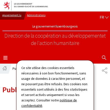
Aller au menu principal
Aller au contenu
FR
gouvernement.lu
Administrations
FR
Le gouvernement luxembourgeois
Direction de la coopération au développement
et
de l'action humanitaire
AFFICHER
MENU
PRINCIPAL
Ce site utilise des cookies essentiels
Publications
PA
Accueil
nécessaires à son bon fonctionnement, sans
usage de données à caractère personnel, et
ne pouvant pas être refusés. Des cookies non
Publications
essentiels sont utilisés à des fins statistiques
et seront activés uniquement si vous les
acceptez. Consulter notre
politique de
confidentialité
.