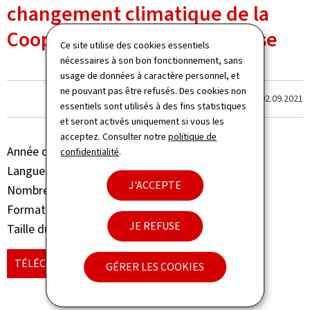
changement climatique de la
Coopération luxembourgeoise
Ce site utilise des cookies essentiels
nécessaires à son bon fonctionnement, sans
usage de données à caractère personnel, et
ne pouvant pas être refusés. Des cookies non
Dernière modification le
02.09.2021
essentiels sont utilisés à des fins statistiques
et seront activés uniquement si vous les
acceptez. Consulter notre
politique de
Année de parution
2021
confidentialité
.
Langue(s)
Français
J'ACCEPTE
Nombre de pages
28 page(s)
Format du document
Pdf
JE REFUSE
Taille du fichier
6,50 Mo
TÉLÉCHARGER
(FR, PDF - 6,50 MO)
GÉRER LES COOKIES