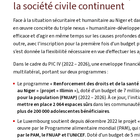
la société civile continuent
Face à la situation sécuritaire et humanitaire au Niger et da
en œuvre concrète du triple nexus « humanitaire-développem
efficace et d’agir en même temps sur les causes profondes 
outre, avec l’inscription pour la première fois d’un budget
s’est donnée la flexibilité nécessaire en vue d’effectuer le
Dans le cadre du PIC IV (2022 – 2026), une enveloppe financiè
multilatéral, portant sur deux programmes :
Le programme
« Renforcement des droits et de la santé 
au Niger »
(
projet « Illimin »
), doté d’un budget de 7 milli
pour la population (FNUAP)
(2022 – 2026). À ce jour, l’ini
mettre en place 2 064 espaces sûrs
dans les communautés 
plus de 200 000 adolescentes bénéficiaires
.
Le Luxembourg soutient depuis décembre 2022 le projet
«
œuvre par le Programme alimentaire mondial (PAM), qui s’
par le PAM, le FNUAP et l’UNICEF.
Doté d’un budget de 5 mill