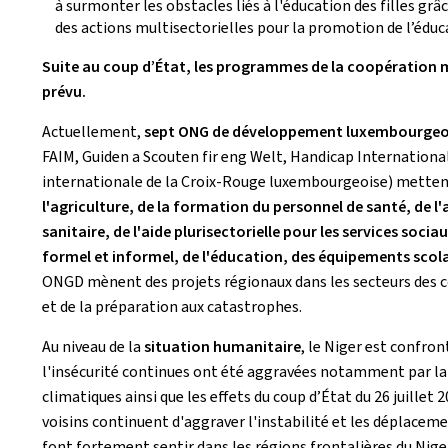
à surmonter les obstacles liés à l'éducation des filles grâ
des actions multisectorielles pour la promotion de l’éduca
Suite au coup d’État, les programmes de la coopération 
prévu.
Actuellement,
sept ONG de développement luxembourgeo
FAIM, Guiden a Scouten fir eng Welt, Handicap Internationa
internationale de la Croix-Rouge luxembourgeoise) metten
l'agriculture, de la formation du personnel de santé, de l'
sanitaire, de l'aide plurisectorielle pour les services soci
formel et informel, de l'éducation, des équipements scola
ONGD mènent des projets régionaux dans les secteurs des coo
et de la préparation aux catastrophes.
Au niveau de la
situation humanitaire
, le Niger est confro
l'insécurité continues ont été aggravées notamment par la
climatiques ainsi que les effets du coup d’État du 26 juillet 
voisins continuent d'aggraver l'instabilité et les déplaceme
font fortement sentir dans les régions frontalières du Nig