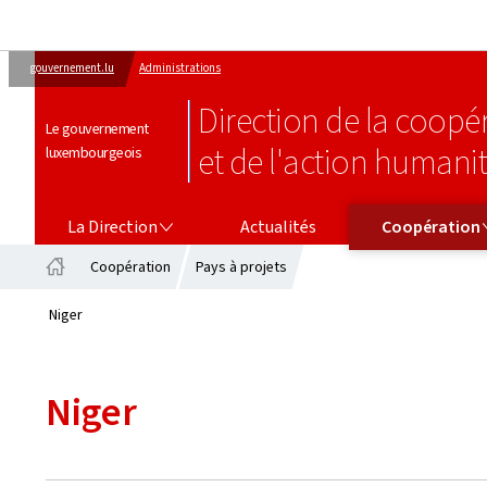
gouvernement.lu
Administrations
Direction de la coop
Le gouvernement
et de l'action humanit
luxembourgeois
LA DIRECTION
COOPÉRATION
La Direction
Actualités
Coopération
Coopération
Pays à projets
Accueil
Niger
Niger