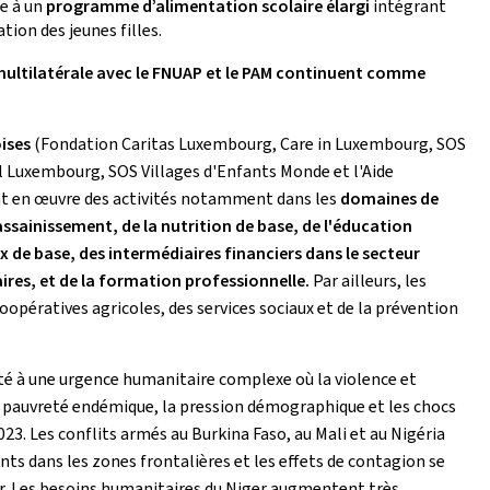
ce à un
programme d’alimentation scolaire élargi
intégrant
tion des jeunes filles.
multilatérale avec le FNUAP et le PAM continuent comme
ises
(Fondation Caritas Luxembourg, Care in Luxembourg, SOS
l Luxembourg, SOS Villages d'Enfants Monde et l'Aide
t en œuvre des activités notamment dans les
domaines de
assainissement, de la nutrition de base, de l'éducation
aux de base, des intermédiaires financiers dans le secteur
ires, et de la formation professionnelle.
Par ailleurs, les
pératives agricoles, des services sociaux et de la prévention
nté à une urgence humanitaire complexe où la violence et
 pauvreté endémique, la pression démographique et les chocs
2023. Les conflits armés au Burkina Faso, au Mali et au Nigéria
nts dans les zones frontalières et les effets de contagion se
er. Les besoins humanitaires du Niger augmentent très