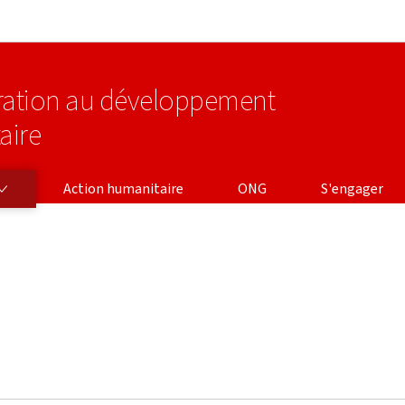
Aller au menu principal
Aller au contenu
ération au développement
aire
Action humanitaire
ONG
S'engager