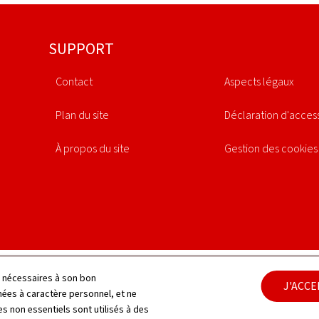
SUPPORT
Contact
Aspects légaux
Plan du site
Déclaration d'access
À propos du site
Gestion des cookies
ls nécessaires à son bon
J'ACC
es à caractère personnel, et ne
s non essentiels sont utilisés à des