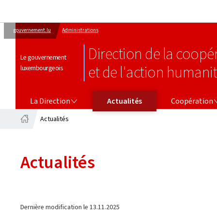
gouvernement.lu
Administrations
Direction de la coop
Le gouvernement
et de l'action humanit
luxembourgeois
LA DIRECTION
COOPÉRATION
La Direction
Actualités
Coopération
Actualités
Accueil
Actualités
Dernière modification le
13.11.2025