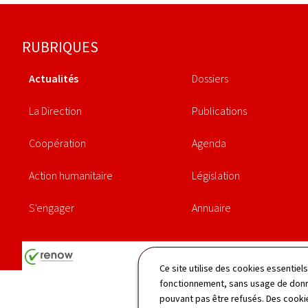
Pied
RUBRIQUES
de
Actualités
Dossiers
page
La Direction
Publications
Coopération
Agenda
Action humanitaire
Législation
S'engager
Annuaire
Ce site utilise des cookies essentie
fonctionnement, sans usage de donné
pouvant pas être refusés. Des cookie