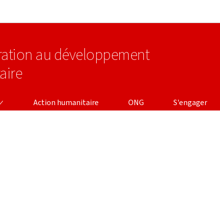
Aller au menu principal
Aller au contenu
ération au développement
aire
Action humanitaire
ONG
S'engager