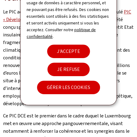
usage de données à caractère personnel, et
ne pouvant pas être refusés. Des cookies non
Le PIC actuel, qui couvre la période 2021-2025, est intitulé
PIC
essentiels sont utilisés à des fins statistiques
« Développement-Climat-Energie » (Pdf, 9,42 Mo)
. Il a été
et seront activés uniquement si vous les
conçu spécialement pour le contexte capverdien, un petit Etat
acceptez. Consulter notre
politique de
insulaire en voie de développement (PEID) au territoire
confidentialité
.
fragmenté, très vulnérable aux effets du changement
climatique et en manque d’eau douce, tout en présentant des
J'ACCEPTE
conditions favorables à la production d’énergies
renouvelables. Disposant d’un budget indicatif de 78 millions
JE REFUSE
d’euros lors de sa signature en 2021, l’enveloppe actuelle se
situe à près de 86 millions d’euros répartis sur 6 secteurs
GÉRER LES COOKIES
d’intervention couvrant l’ensemble des îles : emploi et
employabilité, eau et assainissement, transition énergétique,
développement local, action climatique et santé.
Ce PIC DCE est le premier dans le cadre duquel le Luxembourg
met en œuvre une approche pangouvernementale, visant
notamment à renforcer la cohérence et les synergies dans le