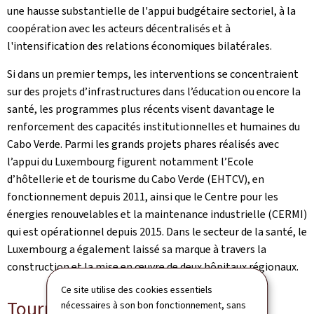
une hausse substantielle de l'appui budgétaire sectoriel, à la
coopération avec les acteurs décentralisés et à
l'intensification des relations économiques bilatérales.
Si dans un premier temps, les interventions se concentraient
sur des projets d’infrastructures dans l’éducation ou encore la
santé, les programmes plus récents visent davantage le
renforcement des capacités institutionnelles et humaines du
Cabo Verde. Parmi les grands projets phares réalisés avec
l’appui du Luxembourg figurent notamment l’Ecole
d’hôtellerie et de tourisme du Cabo Verde (EHTCV), en
fonctionnement depuis 2011, ainsi que le Centre pour les
énergies renouvelables et la maintenance industrielle (CERMI)
qui est opérationnel depuis 2015. Dans le secteur de la santé, le
Luxembourg a également laissé sa marque à travers la
construction et la mise en œuvre de deux hôpitaux régionaux.
Ce site utilise des cookies essentiels
Tournant vers l'avenir : PIC DCE
nécessaires à son bon fonctionnement, sans